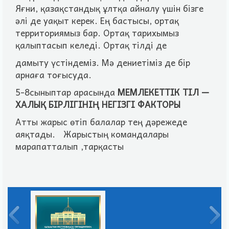
Яғни, қазақстандық ұлтқа айналу үшiн бiзге
әлi де уақыт керек. Ең бастысы, ортақ
территориямыз бар. Ортақ тарихымыз
қалыптасып келедi. Ортақ тiлдi де
дамыту үстiндемiз. Мә дениетiмiз де бiр
арнаға тоғысуда.
5-8сыныптар арасында
МЕМЛЕКЕТТIК ТIЛ —
ХАЛЫҚ БIРЛIГIНIҢ НЕГIЗГI ФАКТОРЫ
Атты жарыс өтіп балалар тең дәрежеде
аяқтады. Жарыстың командалары
марапатталып ,тарқасты