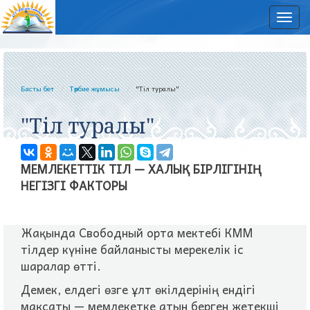
Нав
Басты бет
Тәрбие жұмысы
"Тіл туралы"
"Тіл туралы"
МЕМЛЕКЕТТIК ТIЛ — ХАЛЫҚ БIРЛIГIНIҢ
НЕГIЗГI ФАКТОРЫ
Жақында Свободный орта мектебі КММ
тілдер күніне байланысты мерекелік іс
шаралар өтті.
Демек, елдегi өзге ұлт өкiлдерiнiң ендiгi
мақсаты — мемлекетке атын берген жетекшi