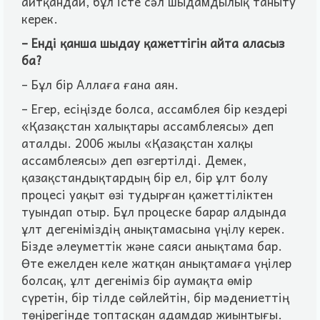
айтқандай, бұл iсте сәл шыдамдылық таныту
керек.
– Ендi қанша шыдау қажеттiгiн айта аласыз
ба?
– Бұл бiр Аллаға ғана аян.
– Егер, есiңiзде болса, ассамблея бiр кездерi
«Қазақстан халықтары ассамблеясы» деп
аталды. 2006 жылы «Қазақстан халқы
ассамблеясы» деп өзгертiлдi. Демек,
қазақстандықтардың бiр ел, бiр ұлт болу
процесi уақыт өзi тудырған қажеттiлiктен
туындап отыр. Бұл процеске барар алдында
ұлт дегенiмiздiң анықтамасына үңiлу керек.
Бiзде әлеуметтiк және саяси анықтама бар.
Өте ежелден келе жатқан анықтамаға үңiлер
болсақ, ұлт дегенiмiз бiр аумақта өмiр
сүретiн, бiр тiлде сөйлейтiн, бiр мәдениеттiң
төңiрегiнде топтасқан адамдар жиынтығы.