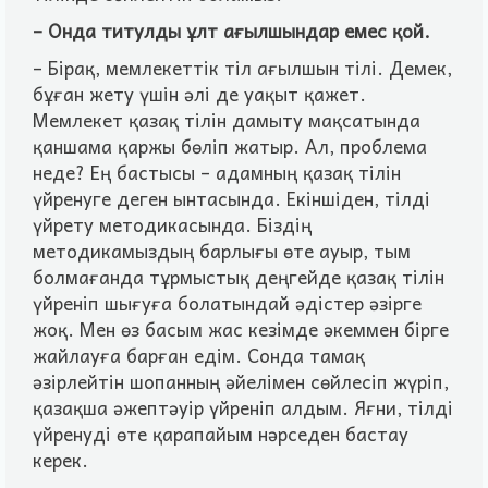
– Онда титулды ұлт ағылшындар емес қой.
– Бiрақ, мемлекеттiк тiл ағылшын тiлi. Демек,
бұған жету үшiн әлi де уақыт қажет.
Мемлекет қазақ тiлiн дамыту мақсатында
қаншама қаржы бөлiп жатыр. Ал, проблема
неде? Ең бастысы – адамның қазақ тiлiн
үйренуге деген ынтасында. Екiншiден, тiлдi
үйрету методикасында. Бiздiң
методикамыздың барлығы өте ауыр, тым
болмағанда тұрмыстық деңгейде қазақ тiлiн
үйренiп шығуға болатындай әдiстер әзiрге
жоқ. Мен өз басым жас кезiмде әкеммен бiрге
жайлауға барған едiм. Сонда тамақ
әзiрлейтiн шопанның әйелiмен сөйлесiп жүрiп,
қазақша әжептәуiр үйренiп алдым. Яғни, тiлдi
үйренудi өте қарапайым нәрседен бастау
керек.