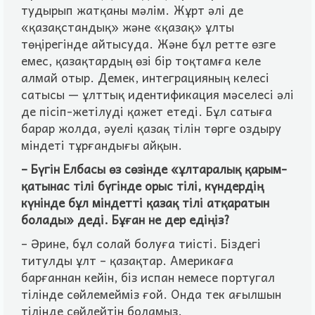
тудырып жатқаны мәлiм. Жұрт әлi де
«қазақстандық» және «қазақ» ұлты
төңiрегiнде айтысуда. Және бұл ретте өзге
емес, қазақтардың өзi бiр тоқтамға келе
алмай отыр. Демек, интеграцияның келесi
сатысы — ұлттық идентификация мәселесi әлi
де пiсiп-жетiлудi қажет етедi. Бұл сатыға
барар жолда, әуелi қазақ тiлiн төрге оздыру
мiндетi тұрғандығы айқын.
– Бүгiн Елбасы өз сөзiнде «ұлтаралық қарым-
қатынас тiлi бүгiнде орыс тiлi, күндердiң
күнiнде бұл мiндеттi қазақ тiлi атқаратын
болады» дедi. Бұған не дер едiңiз?
– Әрине, бұл солай болуға тиiстi. Бiздегi
титулды ұлт – қазақтар. Америкаға
барғаннан кейiн, бiз испан немесе португал
тiлiнде сөйлемеймiз ғой. Онда тек ағылшын
тiлiнде сөйлейтiн боламыз.