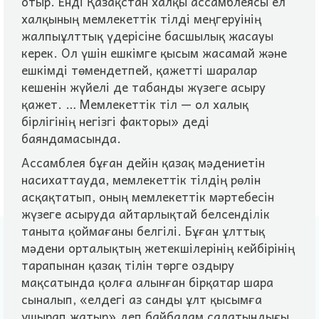
отыр. Ендi Қазақстан халқы ассамблеясы ел
халқының мемлекеттiк тiлдi меңгеруiнiң
жалпыұлттық үдерiсiне басшылық жасауы
керек. Ол үшiн ешкiмге қысым жасамай және
ешкiмдi төмендетпей, қажеттi шаралар
кешенiн жүйелi де табанды жүзеге асыру
қажет. … Мемлекеттiк тiл — ол халық
бiрлiгiнiң негiзгi факторы» дедi
баяндамасында.
Ассамблея бұған дейiн қазақ мәдениетiн
насихаттауда, мемлекеттiк тiлдiң рөлiн
асқақтатып, оның мемлекеттiк мәртебесiн
жүзеге асыруда айтарлықтай белсендiлiк
таныта қоймағаны белгiлi. Бұған ұлттық
мәдени орталықтың жетекшiлерiнiң кейбiрiнiң
тарапынан қазақ тiлiн төрге оздыру
мақсатында қолға алынған бiрқатар шара
сыналып, «елдегi аз санды ұлт қысымға
ұшырап жатыр» деп байбалам салатындығы