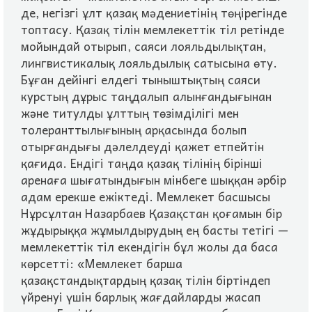
де, негiзгi ұлт қазақ мәдениетiнiң төңiрегiнде
топтасу. Қазақ тiлiн мемлекеттiк тiл ретiнде
мойындай отырып, саяси лояльдылықтан,
лингвистикалық лояльдылық сатысына өту.
Бұған дейiнгi елдегi тыныштықтың саяси
курстың дұрыс таңдалып алынғандығынан
және титулды ұлттың төзiмдiлiгi мен
толеранттылығының арқасында болып
отырғандығы дәлелдеудi қажет етпейтiн
қағида. Ендiгi таңда қазақ тiлiнiң бiрiншi
аренаға шығатындығын мiнбеге шыққан әрбiр
адам ерекше ежiктедi. Мемлекет басшысы
Нұрсұлтан Назарбаев Қазақстан қоғамын бiр
жұдырыққа жұмылдырудың ең басты тетiгi —
мемлекеттiк тiл екендiгiн бұл жолы да баса
көрсеттi: «Мемлекет барша
қазақстандықтардың қазақ тiлiн бiртiндеп
үйренуi үшiн барлық жағдайларды жасап