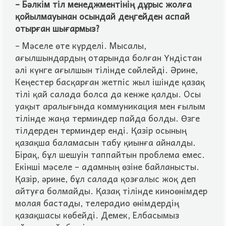
– Бәлкiм тiл менеджментiнiң дұрыс жолға
қойылмауынан осындай деңгейден аспай
отырған шығармыз?
– Мәселе өте күрделi. Мысалы,
ағылшындардың отарында болған Үндiстан
әлi күнге ағылшын тiлiнде сөйлейдi. Әрине,
Кеңестер басқарған жетпiс жыл iшiнде қазақ
тiлi қай салада болса да кенже қалды. Осы
уақыт аралығында коммуникация мен ғылым
тiлiнде жаңа терминдер пайда болды. Өзге
тiлдерден терминдер ендi. Қазiр осының
қазақша баламасын табу қиынға айналды.
Бiрақ, бұл шешуiн таппайтын проблема емес.
Екiншi мәселе – адамның өзiне байланысты.
Қазiр, әрине, бұл салада қозғалыс жоқ деп
айтуға болмайды. Қазақ тiлiнде киноөнiмдер
молая бастады, телерадио өнiмдердiң
қазақшасы көбейдi. Демек, Елбасымыз