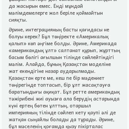
да жасырын емес. Ендi мұндай
мәлiмдемелерге жол берiле қоймайтын
сияқты.
Әрине, интеграцияның басты қағидасы не
болуы керек? Бұл төңiректе «Америкалық
қалып» көп әңгiме болды. Әрине, Америкада
«американдық ұлт» салтанат құрып, жұрттың
басым бөлiгi ағылшын тiлiнде сөйлейтiндiгi
мәлiм. Алайда, бұның Қазақстан моделiне
жат екендiгiне назар аударылмады.
Қазақстан ерте ме, кеш пе бiр мәдениет
төңiрегiнде топтасып, бiр ұлт жасақтауға
баратындығы ақиқат. Бұл ретте американдық
тәжiрибенi жиi ауызға ала берудiң астарында
күнi ертең бөтен ұлттың, отаршыл
империяның тiлiнде сөйлеп кету қаупi әлi де
жатқан сыңайлы болады да тұрады. Әрине,
бұл мәселенiң қоғамда қызу пiкiрталас