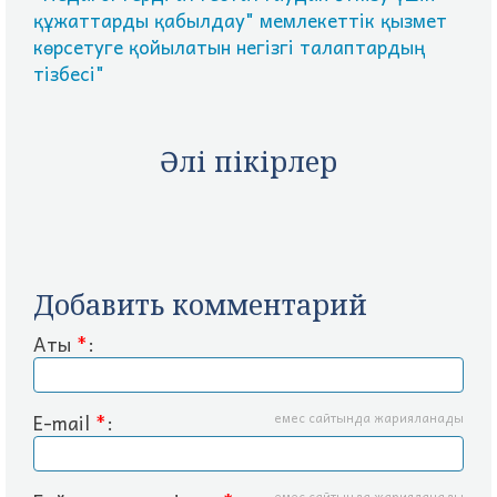
құжаттарды қабылдау" мемлекеттік қызмет
көрсетуге қойылатын негізгі талаптардың
тізбесі"
Әлі пікірлер
Добавить комментарий
Аты
*
:
E-mail
*
:
емес сайтында жарияланады
емес сайтында жарияланады