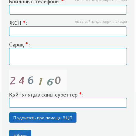
Байланыс телефоны
*
:
ЖСН
*
:
емес сайтында жарияланады
Сұрақ
*
:
Қайталаңыз саны суреттер
*
: