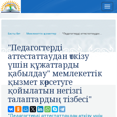
Нав
Басты бет
Мемлекеттік қызметтер
"Педагогтерді аттестаттаудан...
"Педагогтерді
аттестаттаудан өткізу
үшін құжаттарды
қабылдау" мемлекеттік
қызмет көрсетуге
қойылатын негізгі
талаптардың тізбесі"
"Педагогтерді аттестаттаудан өткізу үшін