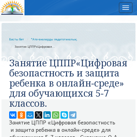
Нав
Басты бет
"Ата-аналарды педагогикалық...
Занятие ЦППР«Цифровая...
Занятие ЦППР«Цифровая
безопастность и защита
ребенка в онлайн-среде»
для обучающихся 5-7
классов.
Занятие ЦППР «Цифровая безопастность
и защита ребенка в онлайн-среде» для