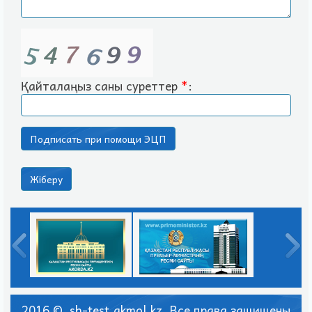
Қайталаңыз саны суреттер
*
:
2016 © sh-test.akmol.kz. Все права защищены