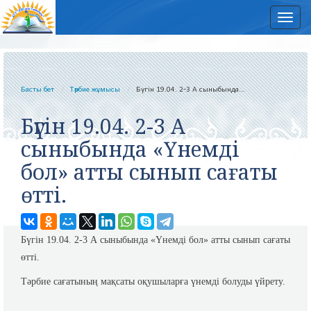
Нав
Басты бет
Тәрбие жұмысы
Бүгін 19.04. 2-3 А сыныбында...
Бүгін 19.04. 2-3 А
сыныбында «Үнемді
бол» атты сынып сағаты
өтті.
Бүгін 19.04. 2-3 А сыныбында «Үнемді бол» атты сынып сағаты
өтті.
Тәрбие сағатының мақсаты оқушыларға үнемді болуды үйрету.