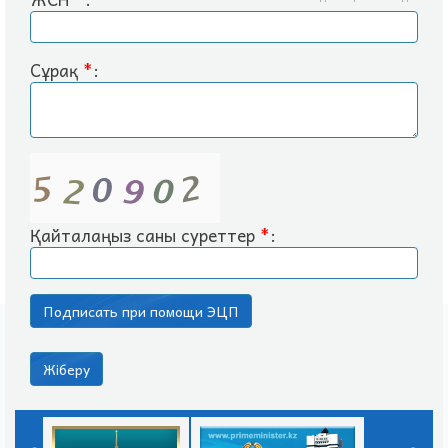
Сұрақ
*
:
Қайталаңыз саны суреттер
*
: