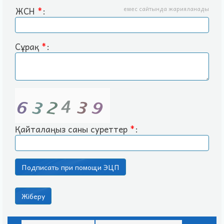
ЖСН
*
:
емес сайтында жарияланады
Сұрақ
*
:
Қайталаңыз саны суреттер
*
: