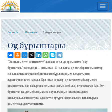
Нав
Басты бет
Кітапхана
Оқу бұрыштары
Оқу бұрыштары
"Оқитын мектеп-оқитын ұлт" жобасы аясында әр сыныпта "оқу
бұрыштары"рәсімделді. 1-сыныптан 11-сыныпқа дейінгі барлық сыныптар,
сынып жетекшілерімен бірге шағын бұрыштарды ұйымдастырып,
жауапкершілікпен қарады. Бұл кітап сөрелері де, кітап мұқабалары мен
кюаркодтары бар қабырғаға салынған шағын мобильді кітапханалар бар. Бұл
бұрыштар пайдалы болады және оқушылардың кітаптарға деген
қызығушылығын оятуға, әдебиеттің әртүрлі жанрларымен таныстыруға
көмектеседі деп үміттенеміз.