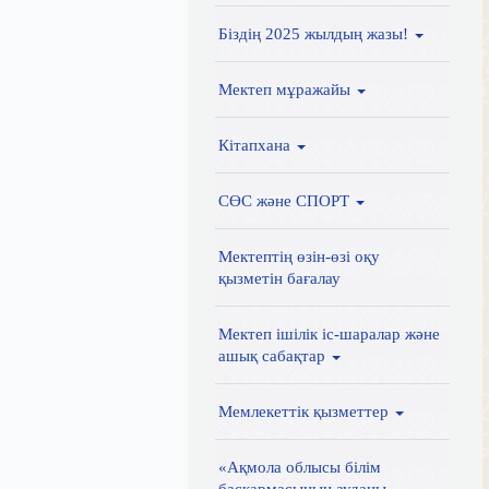
Біздің 2025 жылдың жазы!
Мектеп мұражайы
Кітапхана
СӨС және СПОРТ
Мектептің өзін-өзі оқу
қызметін бағалау
Мектеп ішілік іс-шаралар және
ашық сабақтар
Мемлекеттік қызметтер
«Ақмола облысы білім