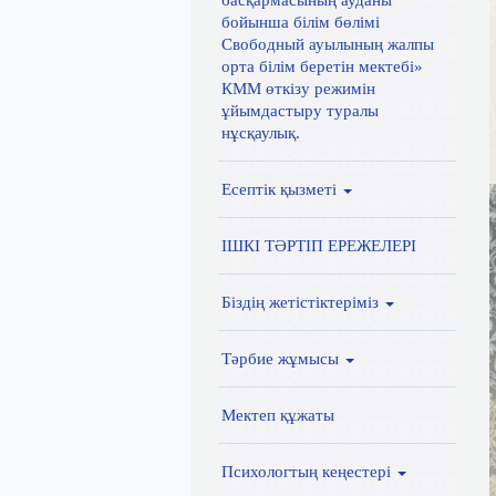
басқармасының ауданы
бойынша білім бөлімі
Свободный ауылының жалпы
орта білім беретін мектебі»
КММ өткізу режимін
ұйымдастыру туралы
нұсқаулық.
Есептік қызметі
ІШКІ ТӘРТІП ЕРЕЖЕЛЕРІ
Біздің жетістіктеріміз
Тәрбие жұмысы
Мектеп құжаты
Психологтың кеңестері