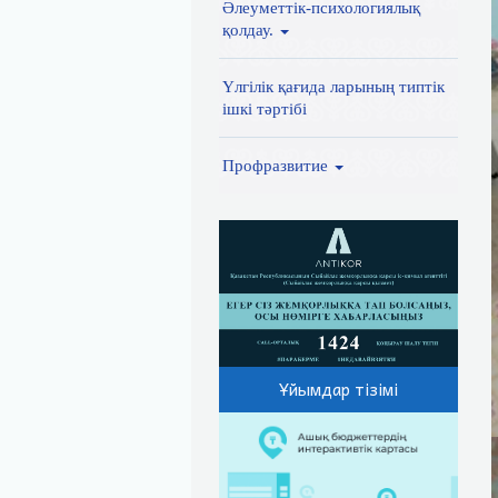
Әлеуметтік-психологиялық
қолдау.
Үлгілік қағида ларының типтік
ішкі тәртібі
Профразвитие
Ұйымдар тізімі