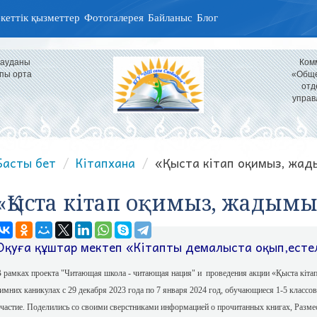
кеттік қызметтер
Фотогалерея
Байланыс
Блог
 ауданы
Ком
пы орта
«Обще
отд
управ
Басты бет
Кітапхана
«Қыста кітап оқимыз, жад
«Қыста кітап оқимыз, жадым
Оқуға құштар мектеп «Кітапты демалыста оқып,естел
 рамках проекта "Читающая школа - читающая нация" и проведения акции «Қыста кіт
имних каникулах с 29 декабря 2023 года по 7 января 2024 год, обучающиеся 1-5 классо
частие. Поделились со своими сверстниками информацией о прочитанных книгах, Разме