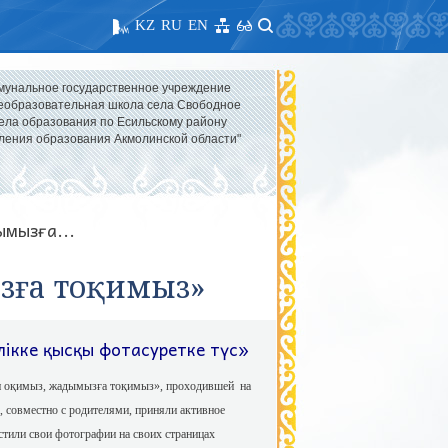
KZ
RU
EN
мунальное государственное учреждение
образовательная школа села Свободное
ела образования по Есильскому району
ления образования Акмолинской области"
ымызға...
ызға тоқимыз»
ікке қысқы фотасуретке түс»
ап оқимыз, жадымызға тоқимыз», проходившей на
в, совместно с родителями, приняли активное
стили свои фотографии на своих страницах