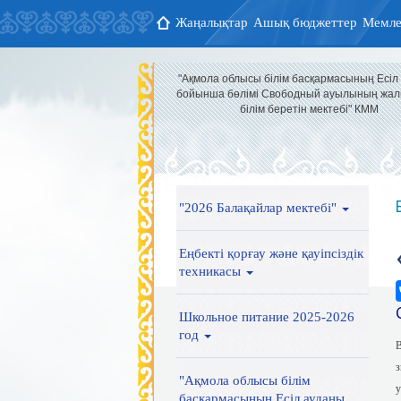
Жаңалықтар
Ашық бюджеттер
Мемле
"Ақмола облысы білім басқармасының Есіл
бойынша бөлімі Свободный ауылының жал
білім беретін мектебі" КММ
"2026 Балақайлар мектебі"
Еңбекті қорғау және қауіпсіздік
техникасы
Школьное питание 2025-2026
год
В
з
"Ақмола облысы білім
у
басқармасының Есіл ауданы