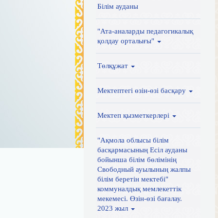
Білім ауданы
"Ата-аналарды педагогикалық
қолдау орталығы"
Төлқұжат
Мектептегі өзін-өзі басқару
Мектеп қызметкерлері
"Ақмола облысы білім
басқармасының Есіл ауданы
бойынша білім бөлімінің
Свободный ауылының жалпы
білім беретін мектебі"
коммуналдық мемлекеттік
мекемесі. Өзін-өзі бағалау.
2023 жыл