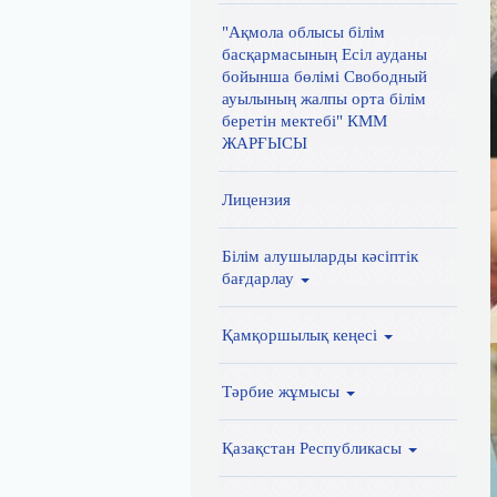
"Ақмола облысы білім
басқармасының Есіл ауданы
бойынша бөлімі Свободный
ауылының жалпы орта білім
беретін мектебі" КММ
ЖАРҒЫСЫ
Лицензия
Білім алушыларды кәсіптік
бағдарлау
Қамқоршылық кеңесі
Тәрбие жұмысы
Қазақстан Республикасы