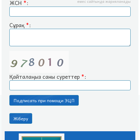
ЖСН
*
:
емес сайтында жарияланады
Сұрақ
*
:
Қайталаңыз саны суреттер
*
: