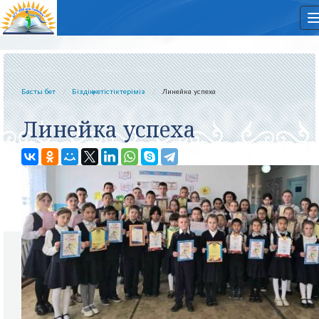
Басты бет
Біздің жетістіктеріміз
Линейка успеха
Линейка успеха