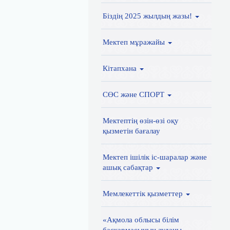
Біздің 2025 жылдың жазы!
Мектеп мұражайы
Кітапхана
СӨС және СПОРТ
Мектептің өзін-өзі оқу
қызметін бағалау
Мектеп ішілік іс-шаралар және
ашық сабақтар
Мемлекеттік қызметтер
«Ақмола облысы білім