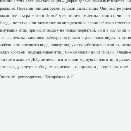
Именно с этих слов началась акция «Добрые дела»в начальных классах. З
традиция. Первыми инициаторами ее были сами птицы. Они быстро усво
можно кое-чем разжиться. Зимой даже типичные лесные птицы начинают 
Голод – не тетка и он заставляет на определенное время забыть о естест
зимующих птиц приносит пользу не только пернатым, но и в обучении и 
познавательные занятия и наблюдения узнают о различных видах птиц св
особенности внешнего вида, поведения, учатся заботиться о птицах, испы
делясь крохами, подкармливая птиц, можно спасти их от гибели. Учащие
участие в акции « Добрые дела»: изготовили кормушки для птиц и разве
этого каждую неделю обходим кормушки , поправляем , подсыпаем корм.
Классный руководитель : Темирбаева А.С.