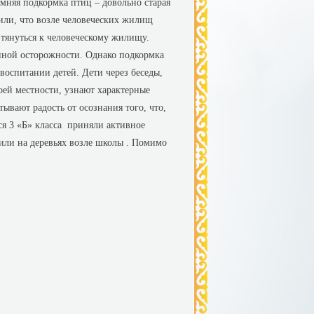
имняя подкормка птиц – довольно старая
или, что возле человеческих жилищ
тянуться к человеческому жилищу.
венной осторожности. Однако подкормка
воспитании детей. Дети через беседы,
оей местности, узнают характерные
тывают радость от осознания того, что,
ся 3 «Б» класса приняли активное
сили на деревьях возле школы . Помимо