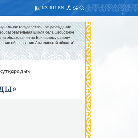
KZ
RU
EN
мунальное государственное учреждение
образовательная школа села Свободное
ела образования по Есильскому району
ления образования Акмолинской области"
 құтқарады»
ады»