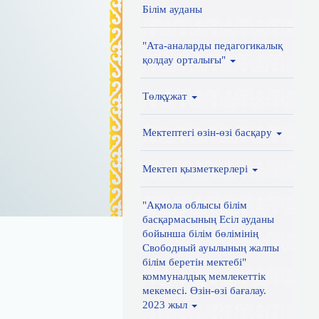
Білім ауданы
"Ата-аналарды педагогикалық
қолдау орталығы"
Төлқұжат
Мектептегі өзін-өзі басқару
Мектеп қызметкерлері
"Ақмола облысы білім
басқармасының Есіл ауданы
бойынша білім бөлімінің
Свободный ауылының жалпы
білім беретін мектебі"
коммуналдық мемлекеттік
мекемесі. Өзін-өзі бағалау.
2023 жыл