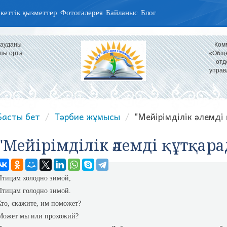
кеттік қызметтер
Фотогалерея
Байланыс
Блог
 ауданы
Ком
пы орта
«Обще
отд
управ
Басты бет
Тәрбие жұмысы
"Мейірімділік әлемді
"Мейірімділік әлемді құтқар
Птицам холодно зимой,
Птицам голодно зимой.
Кто, скажите, им поможет?
Может мы или прохожий?