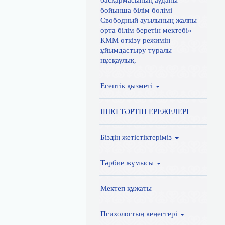
басқармасының ауданы
бойынша білім бөлімі
Свободный ауылының жалпы
орта білім беретін мектебі»
КММ өткізу режимін
ұйымдастыру туралы
нұсқаулық.
Есептік қызметі
ІШКІ ТӘРТІП ЕРЕЖЕЛЕРІ
Біздің жетістіктеріміз
Тәрбие жұмысы
Мектеп құжаты
Психологтың кеңестері