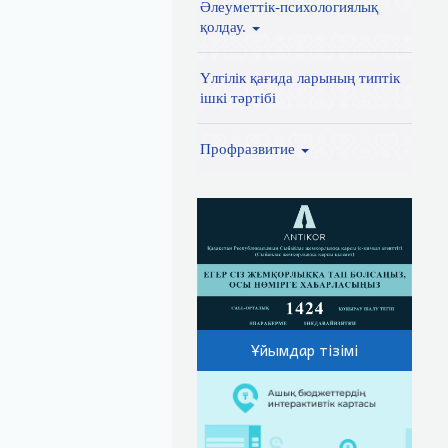
Әлеуметтік-психологиялық
қолдау.
Үлгілік қағида ларының типтік
ішкі тәртібі
Профразвитие
Ұйымдар тізімі