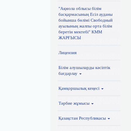
"Ақмола облысы білім
басқармасының Есіл ауданы
бойынша бөлімі Свободный
ауылының жалпы орта білім
беретін мектебі" КММ
ЖАРҒЫСЫ
Лицензия
Білім алушыларды кәсіптік
бағдарлау
Қамқоршылық кеңесі
Тәрбие жұмысы
Қазақстан Республикасы