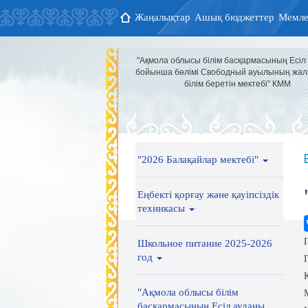
Жаңалықтар
Ашық бюджеттер
Мемле
"Ақмола облысы білім басқармасының Есіл
бойынша бөлімі Свободный ауылының жал
білім беретін мектебі" КММ
"2026 Балақайлар мектебі"
Еңбекті қорғау және қауіпсіздік
техникасы
Школьное питание 2025-2026
год
"Ақмола облысы білім
басқармасының Есіл ауданы