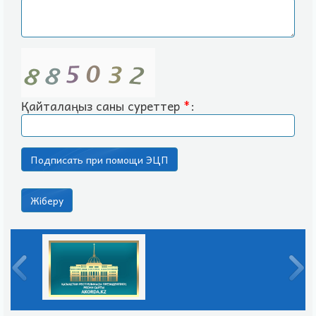
Қайталаңыз саны суреттер
*
: