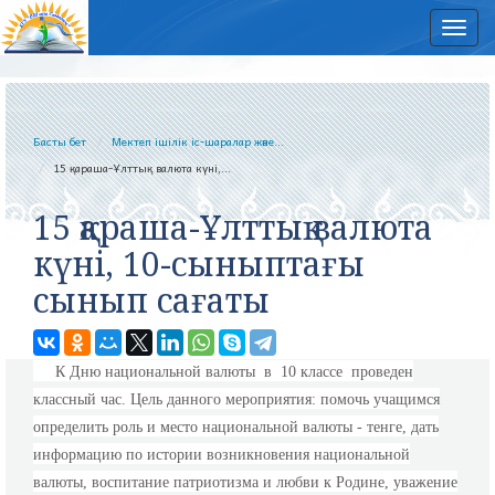
Нав
Басты бет
Мектеп ішілік іс-шаралар және...
15 қараша-Ұлттық валюта күні,...
15 қараша-Ұлттық валюта
күні, 10-сыныптағы
сынып сағаты
К Дню национальной валюты в 10 классе проведен
классный час. Цель данного мероприятия: помочь учащимся
определить роль и место национальной валюты - тенге, дать
информацию по истории возникновения национальной
валюты, воспитание патриотизма и любви к Родине, уважение