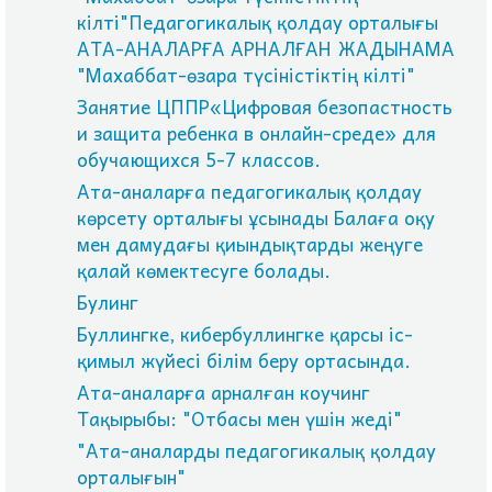
кілті"Педагогикалық қолдау орталығы
АТА-АНАЛАРҒА АРНАЛҒАН ЖАДЫНАМА
"Махаббат-өзара түсіністіктің кілті"
Занятие ЦППР«Цифровая безопастность
и защита ребенка в онлайн-среде» для
обучающихся 5-7 классов.
Ата-аналарға педагогикалық қолдау
көрсету орталығы ұсынады Балаға оқу
мен дамудағы қиындықтарды жеңуге
қалай көмектесуге болады.
Булинг
Буллингке, кибербуллингке қарсы іс-
қимыл жүйесі білім беру ортасында.
Ата-аналарға арналған коучинг
Тақырыбы: "Отбасы мен үшін жеді"
"Ата-аналарды педагогикалық қолдау
орталығын"