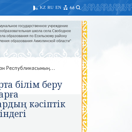
KZ
RU
EN
мунальное государственное учреждение
образовательная школа села Свободное
ела образования по Есильскому району
ления образования Акмолинской области"
ан Республикасының...
рта білім беру
арға
ардың кәсіптік
індегі