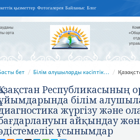
кеттік қызметтер
Фотогалерея
Байланыс
Блог
 ауданы
Ком
пы орта
«Обще
отд
управ
Басты бет
Білім алушыларды кәсіптік...
Қазақст
Қазақстан Республикасының о
ұйымдарында білім алушыл
диагностика жүргізу және ол
бағдарлануын айқындау жөн
әдістемелік ұсынымдар