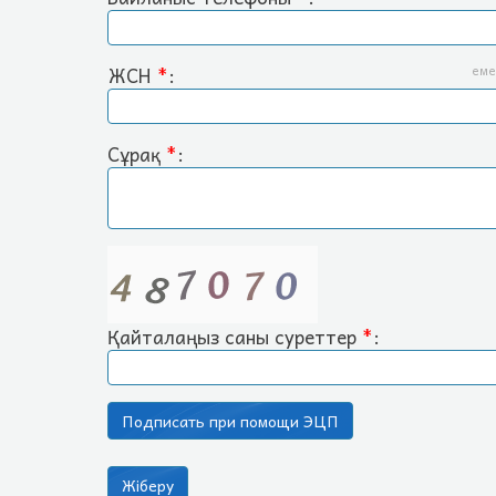
ЖСН
*
:
еме
Сұрақ
*
:
Қайталаңыз саны суреттер
*
: