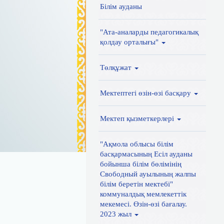
Білім ауданы
"Ата-аналарды педагогикалық
қолдау орталығы"
Төлқұжат
Мектептегі өзін-өзі басқару
Мектеп қызметкерлері
"Ақмола облысы білім
басқармасының Есіл ауданы
бойынша білім бөлімінің
Свободный ауылының жалпы
білім беретін мектебі"
коммуналдық мемлекеттік
мекемесі. Өзін-өзі бағалау.
2023 жыл