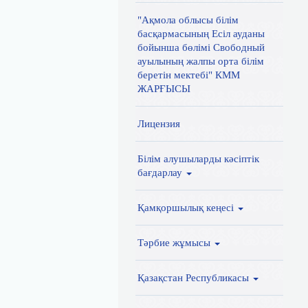
"Ақмола облысы білім
басқармасының Есіл ауданы
бойынша бөлімі Свободный
ауылының жалпы орта білім
беретін мектебі" КММ
ЖАРҒЫСЫ
Лицензия
Білім алушыларды кәсіптік
бағдарлау
Қамқоршылық кеңесі
Тәрбие жұмысы
Қазақстан Республикасы