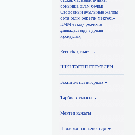
басқармасының ауданы
бойынша білім бөлімі
Свободный ауылының жалпы
орта білім беретін мектебі»
КММ өткізу режимін
ұйымдастыру туралы
нұсқаулық.
Есептік қызметі
ІШКІ ТӘРТІП ЕРЕЖЕЛЕРІ
Біздің жетістіктеріміз
Тәрбие жұмысы
Мектеп құжаты
Психологтың кеңестері