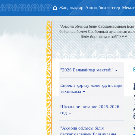
Жаңалықтар
Ашық бюджеттер
Мемле
"Ақмола облысы білім басқармасының Есіл
бойынша бөлімі Свободный ауылының жал
білім беретін мектебі" КММ
"2026 Балақайлар мектебі"
Еңбекті қорғау және қауіпсіздік
техникасы
Школьное питание 2025-2026
год
"Ақмола облысы білім
басқармасының Есіл ауданы