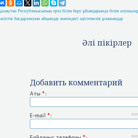
Қазақстан Республикасының орта білім беру ұйымдарында білім алушылар
кәсіптік бағдарлануын айқындау жөніндегі әдістемелік ұсынымдар
Әлі пікірлер
Добавить комментарий
Аты
*
:
E-mail
*
:
еме
Байланыс телефоны
*
:
еме