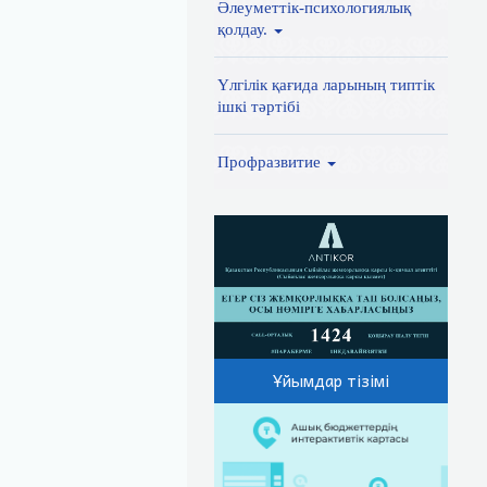
Әлеуметтік-психологиялық
қолдау.
Үлгілік қағида ларының типтік
ішкі тәртібі
Профразвитие
Ұйымдар тізімі