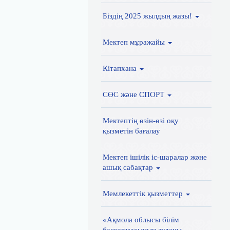
Біздің 2025 жылдың жазы!
Мектеп мұражайы
Кітапхана
СӨС және СПОРТ
Мектептің өзін-өзі оқу
қызметін бағалау
Мектеп ішілік іс-шаралар және
ашық сабақтар
Мемлекеттік қызметтер
«Ақмола облысы білім