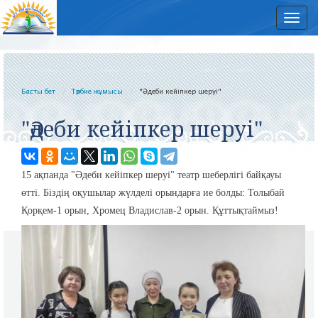
Нав
Басты бет
Тәрбие жұмысы
"Әдеби кейіпкер шеруі"
"Әдеби кейіпкер шеруі"
15 ақпанда "Әдеби кейіпкер шеруі" театр шеберлігі байқауы
өтті. Біздің оқушылар жүлделі орындарға ие болды: Толыбай
Қорқем-1 орын, Хромец Владислав-2 орын. Құттықтаймыз!