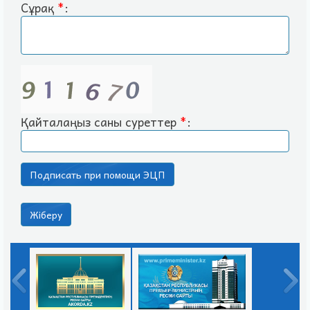
Сұрақ
*
:
Қайталаңыз саны суреттер
*
: