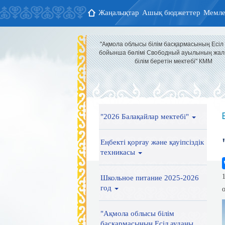
Жаңалықтар
Ашық бюджеттер
Мемле
"Ақмола облысы білім басқармасының Есіл
бойынша бөлімі Свободный ауылының жал
білім беретін мектебі" КММ
"2026 Балақайлар мектебі"
Еңбекті қорғау және қауіпсіздік
техникасы
Школьное питание 2025-2026
год
"Ақмола облысы білім
басқармасының Есіл ауданы