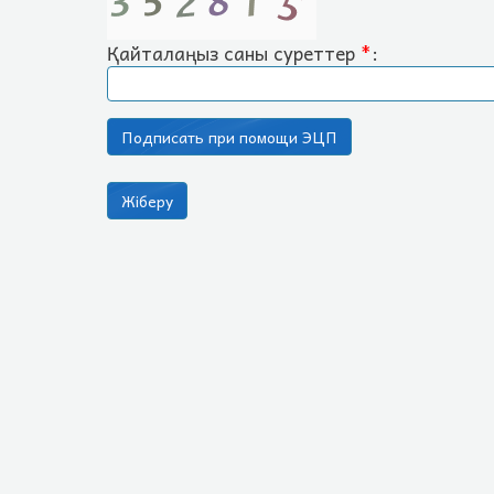
Қайталаңыз саны суреттер
*
: