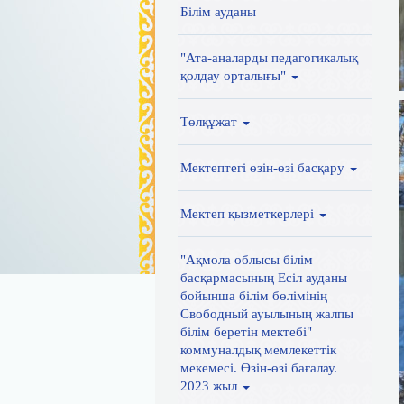
Білім ауданы
"Ата-аналарды педагогикалық
қолдау орталығы"
Төлқұжат
Мектептегі өзін-өзі басқару
Мектеп қызметкерлері
"Ақмола облысы білім
басқармасының Есіл ауданы
бойынша білім бөлімінің
Свободный ауылының жалпы
білім беретін мектебі"
коммуналдық мемлекеттік
мекемесі. Өзін-өзі бағалау.
2023 жыл