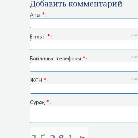
Добавить комментарий
Аты
*
:
E-mail
*
:
еме
Байланыс телефоны
*
:
еме
ЖСН
*
:
еме
Сұрақ
*
: