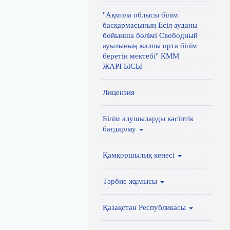
"Ақмола облысы білім
басқармасының Есіл ауданы
бойынша бөлімі Свободный
ауылының жалпы орта білім
беретін мектебі" КММ
ЖАРҒЫСЫ
Лицензия
Білім алушыларды кәсіптік
бағдарлау
Қамқоршылық кеңесі
Тәрбие жұмысы
Қазақстан Республикасы