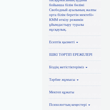
басқармасының ауданы
бойынша білім бөлімі
Свободный ауылының жалпы
орта білім беретін мектебі»
КММ өткізу режимін
ұйымдастыру туралы
нұсқаулық.
Есептік қызметі
ІШКІ ТӘРТІП ЕРЕЖЕЛЕРІ
Біздің жетістіктеріміз
Тәрбие жұмысы
Мектеп құжаты
Психологтың кеңестері