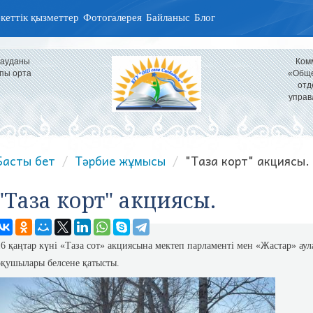
кеттік қызметтер
Фотогалерея
Байланыс
Блог
 ауданы
Ком
пы орта
«Обще
отд
управ
Басты бет
Тәрбие жұмысы
"Таза корт" акциясы.
"Таза корт" акциясы.
16 қаңтар күні «Таза сот» акциясына мектеп парламенті мен «Жастар» а
оқушылары белсене қатысты.