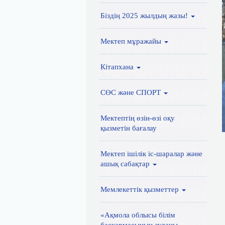
Біздің 2025 жылдың жазы!
Мектеп мұражайы
Кітапхана
СӨС және СПОРТ
Мектептің өзін-өзі оқу
қызметін бағалау
Мектеп ішілік іс-шаралар және
ашық сабақтар
Мемлекеттік қызметтер
«Ақмола облысы білім