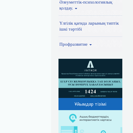
Әлеуметтік-психологиялық
қолдау.
Үлгілік қағида ларының типтік
ішкі тәртібі
Профразвитие
Ұйымдар тізімі