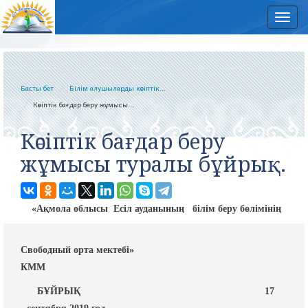
Нав
Басты бет
Білім алушыларды кәсіптік...
Кәсіптік бағдар беру жұмысы...
Кәсіптік бағдар беру
жұмысы туралы бұйрық.
«Ақмола облысы
Есіл ауданының
білім беру бөлімінің
Свободный орта мектебі»
КММ
БҰЙРЫҚ
17