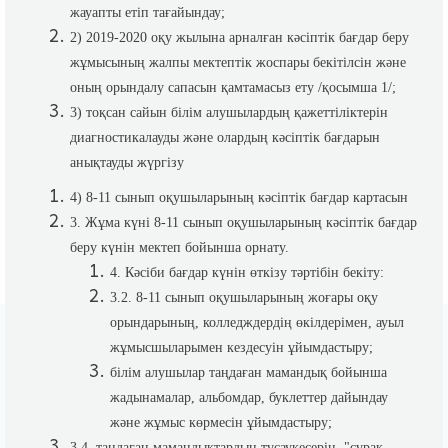
жауапты етіп тағайындау;
2) 2019-2020 оқу жылына арналған кәсіптік бағдар беру
жұмысының жалпы мектептік жоспары бекітілсін және
оның орындалу сапасын қамтамасыз ету /қосымша 1/;
3) тоқсан сайын білім алушылардың қажеттіліктерін
диагностикалауды және олардың кәсіптік бағдарын
анықтауды жүргізу
4) 8-11 сынып оқушыларының кәсіптік бағдар картасын
3. Жұма күні 8-11 сынып оқушыларының кәсіптік бағдар
беру күнін мектеп бойынша орнату.
4. Кәсіби бағдар күнін өткізу тәртібін бекіту:
3.2. 8-11 сынып оқушыларының жоғары оқу
орындарының, колледждердің өкілдерімен, ауыл
жұмысшыларымен кездесуін ұйымдастыру;
білім алушылар таңдаған мамандық бойынша
жадынамалар, альбомдар, буклеттер дайындау
және жұмыс көрмесін ұйымдастыру;
3.4. таңдаған мамандықтардың тұсаукесерін, "сұрақ -