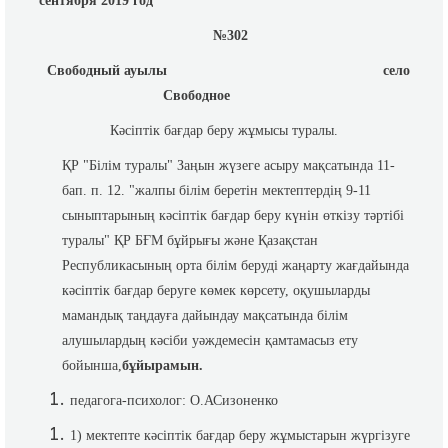
сентября 2019 год
№302
Свободный ауылы село
Свободное
Кәсіптік бағдар беру жұмысы туралы.
ҚР "Білім туралы" Заңын жүзеге асыру мақсатында 11-
бап. п. 12. "жалпы білім беретін мектептердің 9-11
сыныптарының кәсіптік бағдар беру күнін өткізу тәртібі
туралы" ҚР БҒМ бұйрығы және Қазақстан
Республикасының орта білім беруді жаңарту жағдайында
кәсіптік бағдар беруге көмек көрсету, оқушыларды
мамандық таңдауға дайындау мақсатында білім
алушылардың кәсіби уәждемесін қамтамасыз ету
бойынша,
б
ұйырамын.
педагога-психолог: О.АСизоненко
1) мектепте кәсіптік бағдар беру жұмыстарын жүргізуге