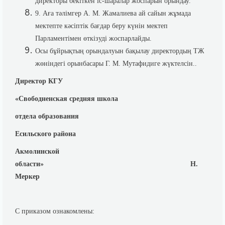
директоры бекіткен іс-шаралар жоспарын орындау.
9. Аға тәлімгер А. М. Жамалиева ай сайын жұмада
мектепте кәсіптік бағдар беру күнін мектеп
Парламентімен өткізуді жоспарлайды.
Осы бұйрықтың орындалуын бақылау директордың ТЖ
жөніндегі орынбасары Г. М. Мутафидиге жүктелсін..
Директор КГУ
«Свободненская средняя школа
отдела образования
Есильского района
Акмолинской
области» Н.
Меркер
С приказом ознакомлены: