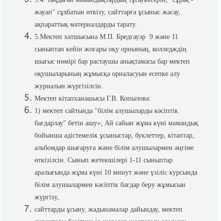
жауап" сұхбатын өткізу, сайттарға ұсыныс жасау,
ақпараттық материалдарды тарату.
5.Мектеп хатшысына М.П. Бредгауэр 9 және 11
сыныптан кейін жоғары оқу орнының, колледждің
шығыс нөмірі бар растаушы анықтамасы бар мектеп
оқушыларының жұмысқа орналасуын есепке алу
журналын жүргізілсін.
Мектеп кітапханашысы Г.В. Копылова:
1) мектеп сайтында "білім алушыларды кәсіптік
бағдарлау" бетін ашу»; Ай сайын жұма күні мамандық
бойынша әдістемелік ұсыныстар, буклеттер, кітаптар,
альбомдар шығаруға және білім алушылармен әңгіме
өткізілсін. Сынып жетекшілері 1-11 сыныптар
аралығында жұма күні 10 минут және үзіліс курсында
білім алушылармен кәсіптік бағдар беру жұмысын
жүргізу,
сайттарды ұсыну, жадынамалар дайындау, мектеп