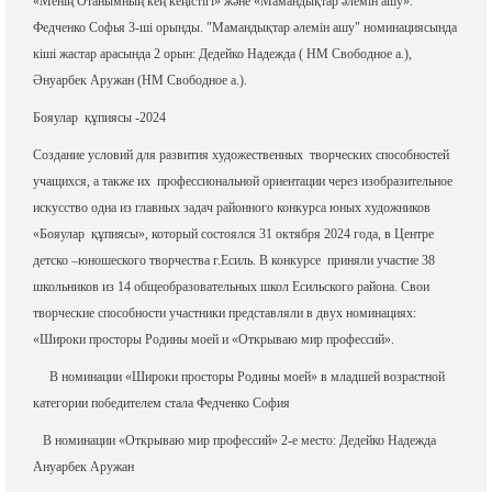
«Менің Отанымның кең кеңістігі» және «Мамандықтар әлемін ашу».
Федченко Софья 3-ші орынды. "Мамандықтар әлемін ашу" номинациясында
кіші жастар арасында 2 орын: Дедейко Надежда ( НМ Свободное а.),
Әнуарбек Аружан (НМ Свободное а.).
Бояулар құпиясы -2024
Создание условий для развития художественных творческих способностей
учащихся, а также их профессиональной ориентации через изобразительное
искусство одна из главных задач районного конкурса юных художников
«Бояулар құпиясы», который состоялся 31 октября 2024 года, в Центре
детско –юношеского творчества г.Есиль. В конкурсе приняли участие 38
школьников из 14 общеобразовательных школ Есильского района. Свои
творческие способности участники представляли в двух номинациях:
«Широки просторы Родины моей и «Открываю мир профессий».
В номинации «Широки просторы Родины моей» в младшей возрастной
категории победителем стала Федченко София
В номинации «Открываю мир профессий» 2-е место: Дедейко Надежда
Ануарбек Аружан