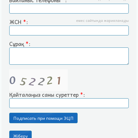
Байланыс телефоны
*
:
ЖСН
*
:
емес сайтында жарияланады
Сұрақ
*
:
Қайталаңыз саны суреттер
*
: