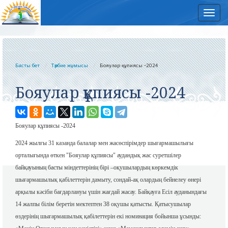
Нав
Басты бет
Тәрбие жұмысы
Бояулар құпиясы -2024
Бояулар құпиясы -2024
Бояулар құпиясы -2024
2024 жылғы 31 казанда балалар мен жасөспірімдер шығармашылығы
орталығында өткен "Бояулар құпиясы" аудандық жас суретшілер
байқауының басты міндеттерінің бірі –оқушылардың көркемдік
шығармашылық қабілеттерін дамыту, сондай-ақ олардың бейнелеу өнері
арқылы кәсіби бағдарлануы үшін жағдай жасау. Байқауға Есіл ауданындағы
14 жалпы білім беретін мектептен 38 оқушы қатысты. Қатысушылар
өздерінің шығармашылық қабілеттерін екі номинация бойынша ұсынды: