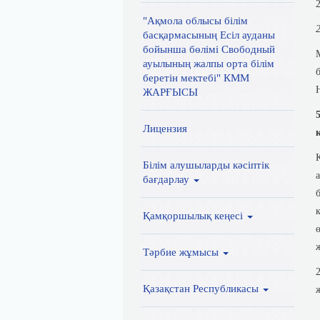
"Ақмола облысы білім
басқармасының Есіл ауданы
бойынша бөлімі Свободный
ауылының жалпы орта білім
беретін мектебі" КММ
ЖАРҒЫСЫ
Лицензия
Білім алушыларды кәсіптік
бағдарлау
Қамқоршылық кеңесі
Тәрбие жұмысы
Қазақстан Республикасы