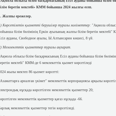
«Ақмола облысы білім басқармасының Есіл ауданы бойынша білім 
білім беретін мектебі» КММ бойынша 2024 жылғы есеп.
1. Жалпы ережелер.
)
Көрсетілетін қызметті берушілер туралы мәліметтер:
"Ақмола облыс
бойынша білім бөлімінің Еркін ауылының жалпы білім беретін мектебі"
Есіл ауданы, Свободное ауылы, Ы.Алтынсарин көшесі, 8 үй.
2) Мемлекеттік қызметтер туралы ақпарат.
"Ақмола облысы білім басқармасының Есіл ауданы бойынша білім бөлім
беретін мектебі" КММ-де 6 мемлекеттік қызмет көрсетіледі
2024 жылы мектеп 86 қызмет көрсетті:
"Азаматтарға арналған үкімет" мемлекеттік корпорациясы арқылы көрсетіл
электрондық нұсқада көрсетілген мемлекеттік қызметтер 20;
көрсетілген мемлекеттік қызметтер қағаз нұсқада -66.
Барлық мемлекеттік қызметтер тегін көрсетіледі.