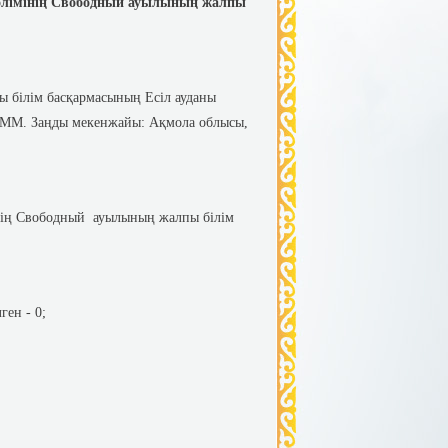
бөлімінің Свободный ауылының жалпы
ы білім басқармасының Есіл ауданы
 КММ. Заңды мекенжайы: Ақмола облысы,
інің Свободный ауылының жалпы білім
ген - 0;