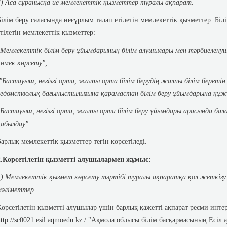
3) Аса сұранысқа ие мемлекеттік қызметтер туралы ақпарат.
Білім беру саласында неғұрлым талап етілетін мемлекеттік қызметтер: Біл
етілетін мемлекеттік қызметтер:
"Мемлекеттік білім беру ұйымдарының білім алушылары мен тәрбиелен
көмек көрсету";
"Бастауыш, негізгі орта, жалпы орта білім берудің жалпы білім береті
ведомстволық бағыныстылығына қарамастан білім беру ұйымдарына құж
"Бастауыш, негізгі орта, жалпы орта білім беру ұйымдары арасында б
қабылдау".
Барлық мемлекеттік қызметтер тегін көрсетіледі.
2.Көрсетілетін қызметті алушылармен жұмыс:
1) Мемлекеттік қызмет көрсету тәртібі туралы ақпаратқа қол жеткізу
мәліметтер.
Көрсетілетін қызметті алушылар үшін барлық қажетті ақпарат ресми инте
http://sc0021.esil.aqmoedu.kz / "Ақмола облысы білім басқармасының Есіл