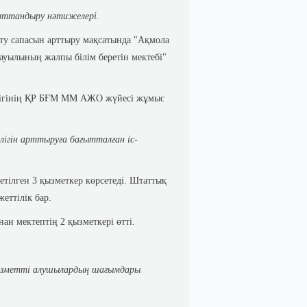
аттандыру нәтижелері.
ту сапасын арттыру мақсатында "Ақмола
ауылының жалпы білім беретін мектебі"
рлігінің ҚР БҒМ ММ АЖО жүйесі жұмыс
лігін арттыруға бағытталған іс-
тілген 3 қызметкер көрсетеді. Штаттық
еттілік бар.
ан мектептің 2 қызметкері өтті.
қызметті алушылардың шағымдары