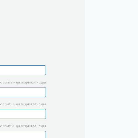
с сайтында жарияланады
с сайтында жарияланады
с сайтында жарияланады