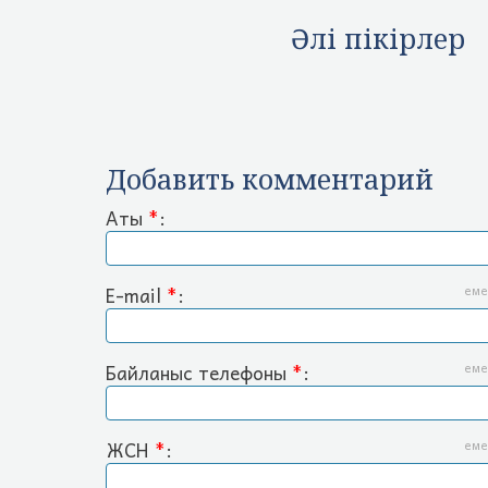
Әлі пікірлер
Добавить комментарий
Аты
*
:
E-mail
*
:
еме
Байланыс телефоны
*
:
еме
ЖСН
*
:
еме