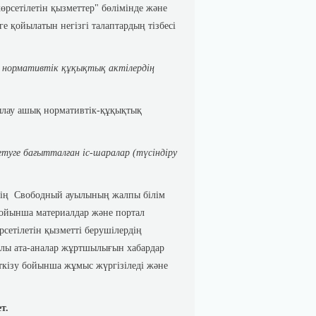
рсетілетін қызметтер" бөлімінде және
е қойылатын негізгі талаптардың тізбесі
і нормативтік құқықтық актілердің
қылау ашық нормативтік-құқықтық
туге бағытталған іс-шаралар (түсіндіру
інің Свободный ауылының жалпы білім
бойынша материалдар және портал
рсетілетін қызметті берушілердің
ралы ата-аналар жұртшылығын хабардар
өткізу бойынша жұмыс жүргізіледі және
т.