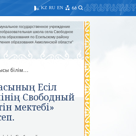
KZ
RU
EN
мунальное государственное учреждение
образовательная школа села Свободное
ела образования по Есильскому району
ления образования Акмолинской области"
сы білім...
масының Есіл
мінің Свободный
ін мектебі»
еп.