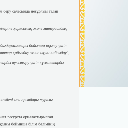
ім беру саласында неғұрлым талап
ушілеріне қаржылық және материалдық
н бағдарламалары бойынша оқыту үшін
аттар қабылдау және оқуға қабылдау";
алаларды ауыстыру үшін құжаттарды
 көздері мен орындары туралы
рнет ресурста орналастырылған
 ауданы бойынша білім бөлімінің