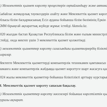
)
Мемлекеттік қызмет көрсету процестерін оңтайландыру және автом
Сыбайлас жемқорлық тәуекелдерін азайту және Мемлекеттік қызмет көрсе
облысы білім басқармасының Есіл ауданы бойынша білім бөлімінің Еркін 
КММ бірыңғай ақпараттық жүйеде жұмыс істейді Аkmola.kz.
2020 жылдан бастап Қазақстан Республикасы Білім және ғылым минист
істейді, онда мектеп үшін 3 мемлекеттік қызмет қолжетімді.
2) мемлекеттік қызметтер көрсету саласындағы қызметкерлердің білікті
шаралар.
Мектепте Мемлекеттік қызметтерді компьютерлік техникамен қамтамасыз е
маманға және компьютерлік жабдыққа қызмет көрсетуге шарт жасасуға қаж
2024 жылы мемлекеттік қызметтер бойынша біліктілікті арттыру курстарын
4. Мемлекеттік қызмет көрсету сапасын бақылау.
1) Мемлекеттік қызметтер көрсету мәселелері бойынша көрсетілетін 
туралы ақпарат.