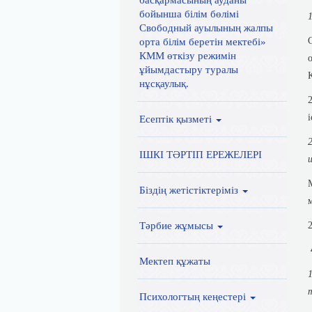
басқармасының ауданы
бойынша білім бөлімі
1
Свободный ауылының жалпы
орта білім беретін мектебі»
КММ өткізу режимін
ұйымдастыру туралы
нұсқаулық.
Есептік қызметі
ІШКІ ТӘРТІП ЕРЕЖЕЛЕРІ
Біздің жетістіктеріміз
Тәрбие жұмысы
Мектеп құжаты
Психологтың кеңестері