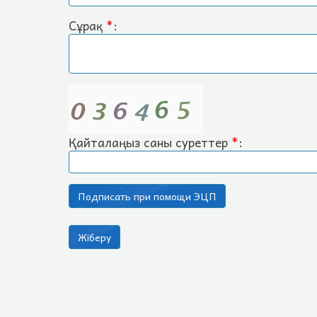
Сұрақ
*
:
Қайталаңыз саны суреттер
*
: