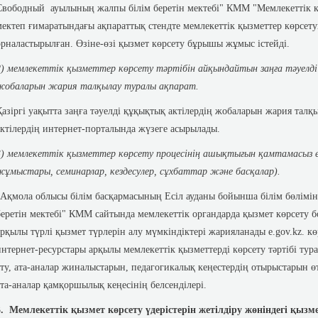
Свободный ауылының жалпы білім беретін мектебі" КММ "Мемлекеттік кө
мектеп ғимаратындағы ақпараттық стендте мемлекеттік қызметтер көрсетуг
орналастырылған. Өзіне-өзі қызмет көрсету бұрышы жұмыс істейді.
2) мемлекеттік қызметтер көрсету тәртібін айқындайтын заңға тәуелд
жобаларын жария талқылау туралы ақпарат.
Қазіргі уақытта заңға тәуелді құқықтық актілердің жобаларын жария тал
актілердің интернет-порталында жүзеге асырылады.
3) мемлекеттік қызметтер көрсету процесінің ашықтығын қамтамасыз е
жұмыстары, семинарлар, кездесулер, сұхбаттар және басқалар).
"Ақмола облысы білім басқармасының Есіл ауданы бойынша білім бөлім
беретін мектебі" КММ сайтында мемлекеттік органдарда қызмет көрсету 
арқылы түрлі қызмет түрлерін алу мүмкіндіктері жарияланады e.gov.kz. кө
интернет-ресурстары арқылы мемлекеттік қызметтерді көрсету тәртібі ту
ету, ата-аналар жиналыстарын, педагогикалық кеңестердің отырыстарын 
ата-аналар қамқоршылық кеңесінің белсенділері.
3. Мемлекеттік қызмет көрсету үдерістерін жетілдіру жөніндегі қызме