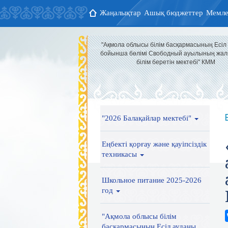
Жаңалықтар
Ашық бюджеттер
Мемле
"Ақмола облысы білім басқармасының Есіл
бойынша бөлімі Свободный ауылының жал
білім беретін мектебі" КММ
"2026 Балақайлар мектебі"
Еңбекті қорғау және қауіпсіздік
техникасы
Школьное питание 2025-2026
год
"Ақмола облысы білім
басқармасының Есіл ауданы