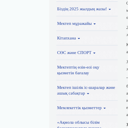
Біздің 2025 жылдың жазы!
Мектеп мұражайы
Кітапхана
СӨС және СПОРТ
Мектептің өзін-өзі оқу
қызметін бағалау
Мектеп ішілік іс-шаралар және
ашық сабақтар
Мемлекеттік қызметтер
«Ақмола облысы білім