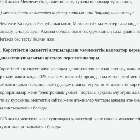
2024 жылы Мемлекеттік қызмет көрсету туралы шағымдар түскен жоқ.
2) мемлекеттік қызметтер көрсету сапасын ішкі бақылау нәтижелері.
Мектепте Қазақстан Республикасының Мемлекеттік қызметтер саласындағ
бақылау іс-шаралары "Ақмола облысы білім басқармасының Есіл ауданы б
Негізсіз бас тарту болған жоқ.
5. Көрсетілетін қызметті алушылардың мемлекеттік қызметтер көрсету
қанағаттанушылығын арттыру перспективалары.
Көрсетілетін қызметті алушылардың қанағаттанушылығын арттыру және м
арттыру мақсатында 2025 жылы мемлекеттік органдар қызметкерлері мен 
байланыстарын барынша азайтуды қамтамасыз ету үшін мемлекеттік көрсет
корпорациялар және "электрондық үкімет" порталы арқылы алу мүмкіндік
өткізу курсында, мектептің сайты және ата-аналар чаттары арқылы ата-
жалғастырылатын болады.
2025 жылы мектепте жеке тұлғаларды қолжетімді және сапалы мемлекетт
жұмыс жалғастырылатын болады.