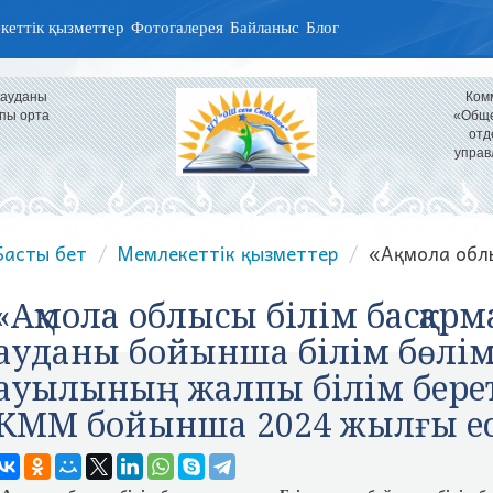
кеттік қызметтер
Фотогалерея
Байланыс
Блог
 ауданы
Ком
пы орта
«Обще
отд
управ
Басты бет
Мемлекеттік қызметтер
«Ақмола облы
«Ақмола облысы білім басқар
ауданы бойынша білім бөлі
ауылының жалпы білім берет
КММ бойынша 2024 жылғы ес