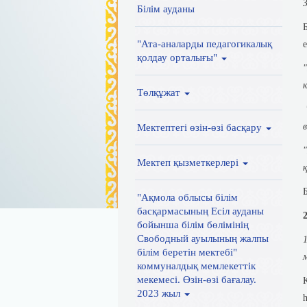
Білім ауданы
"Ата-аналарды педагогикалық
қолдау орталығы"
Төлқұжат
Мектептегі өзін-өзі басқару
Мектеп қызметкерлері
"Ақмола облысы білім
басқармасының Есіл ауданы
бойынша білім бөлімінің
Свободный ауылының жалпы
білім беретін мектебі"
коммуналдық мемлекеттік
мекемесі. Өзін-өзі бағалау.
2023 жыл