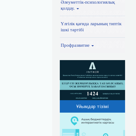
Әлеуметтік-психологиялық
қолдау.
Үлгілік қағида ларының типтік
ішкі тәртібі
Профразвитие
Ұйымдар тізімі