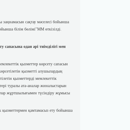
ы заңнамасын сақтау мәселесі бойынша
ойынша білім бөлімі"ММ өткізілді.
 сапасына одан әрі тиімділігі мен
емлекеттік қызметтер көрсету сапасын
көрсетілетін қызметті алушылардың
ілетін қызметтерді мемлекеттік
тері туралы ата-аналар жиналыстарын
аналар жұртшылығымен түсіндіру жұмысы
ік қызметтермен қамтамасыз ету бойынша