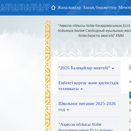
Жаңалықтар
Ашық бюджеттер
Мемле
"Ақмола облысы білім басқармасының Есіл
бойынша бөлімі Свободный ауылының жал
білім беретін мектебі" КММ
"2026 Балақайлар мектебі"
Еңбекті қорғау және қауіпсіздік
техникасы
Школьное питание 2025-2026
год
"Ақмола облысы білім
басқармасының Есіл ауданы