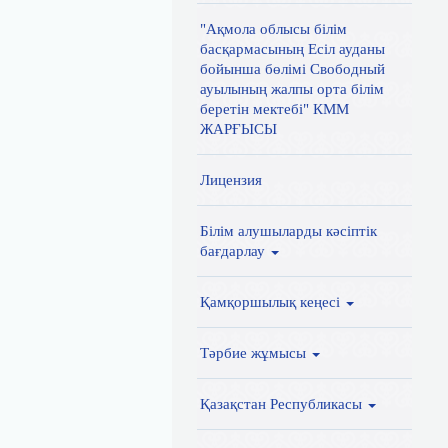
"Ақмола облысы білім
басқармасының Есіл ауданы
бойынша бөлімі Свободный
ауылының жалпы орта білім
беретін мектебі" КММ
ЖАРҒЫСЫ
Лицензия
Білім алушыларды кәсіптік
бағдарлау
Қамқоршылық кеңесі
Тәрбие жұмысы
Қазақстан Республикасы