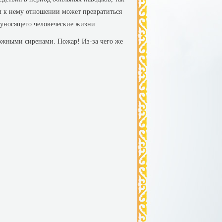
м к нему отношении может превратиться
 уносящего человече­ские жизни.
евожными сиренами. Пожар! Из-за чего же