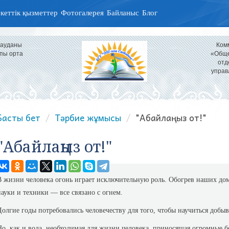
кеттік қызметтер
Фотогалерея
Байланыс
Блог
 ауданы
Ком
пы орта
«Обще
отд
управ
Басты бет
Тәрбие жұмысы
"Абайлаңыз от!"
"Абайлаңыз от!"
В жизни человека огонь играет исключительную роль. Обогрев наших до
науки и техники — все связано с огнем.
Долгие годы потребовались человечеству для того, чтобы нау­читься добыв
Но, как и вода, необходимая для жизни человека, приносящая огромные б