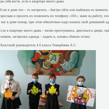
Как себя вести, если в квартире много дыма.
/Если в доме что – то загорелось – быстро уйти или выбежать из комнаты 
взрослым и просить их позвонить по телефону «101», маме на работу; поз
у вас в доме пожар, при этом обязательно надо назвать свой домашний ад
Если в квартире много дыма – низко пригнувшись, двигаться к двери, п
платком; загорелась одежда – падать и, катаясь сбивать огонь/.
Классный руководитель 4 б класса Темирбаева А.С.