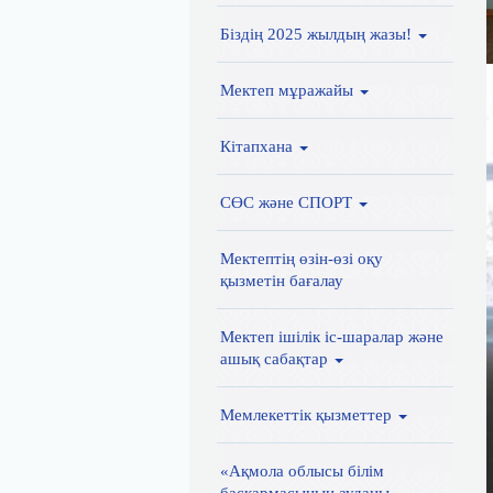
Біздің 2025 жылдың жазы!
Мектеп мұражайы
Кітапхана
СӨС және СПОРТ
Мектептің өзін-өзі оқу
қызметін бағалау
Мектеп ішілік іс-шаралар және
ашық сабақтар
Мемлекеттік қызметтер
«Ақмола облысы білім