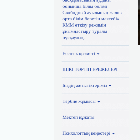
басқармасының ауданы
бойынша білім бөлімі
Свободный ауылының жалпы
орта білім беретін мектебі»
КММ өткізу режимін
ұйымдастыру туралы
нұсқаулық.
Есептік қызметі
ІШКІ ТӘРТІП ЕРЕЖЕЛЕРІ
Біздің жетістіктеріміз
Тәрбие жұмысы
Мектеп құжаты
Психологтың кеңестері