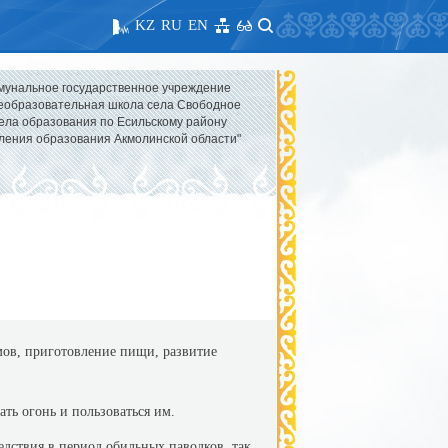
KZ
RU
EN
мунальное государственное учреждение
образовательная школа села Свободное
ела образования по Есильскому району
ления образования Акмолинской области"
мов, приготовление пищи, развитие
ать огонь и пользоваться им.
едствия в период обильных паводков, так