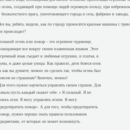
и огонь, соз­дающий при помощи людей огромную пользу, при небрежно
в безжалостного врага, унич­тожающего города и села, фабрики и заводы,
Все вы, ребята, видели, как по городу проносятся красные ма­шины с тр
он происхо­дит?
Большой огонь или пожар – это огромное чудовище,
пожирающее все вокруг своим пламенным языком. Этот
огромный язык съедает и любимые игрушки, и платья, и
дома, и даже целые улицы. Как правило, дети боятся огня.
А как вы думаете, можно ли сделать так, чтобы огонь был
совсем не страшным? Конечно, можно!
Для этого нужно научиться управлять своим страхом. Для
начала пусть каждый скажет себе: « Я сильный. Я не
боюсь огня. Я могу управлять огнем. Я могу
предотвратить пожар». А для того, чтобы предотвратить
пожар, нужно хорошо знать правила пользования
предметами, от которых он может возникнуть.