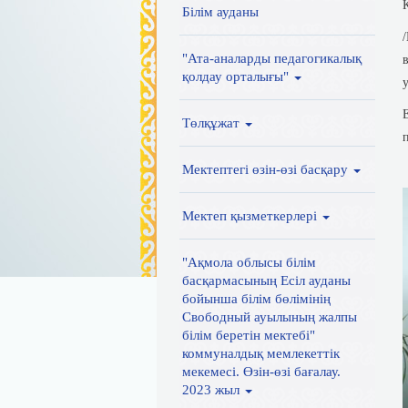
Білім ауданы
"Ата-аналарды педагогикалық
қолдау орталығы"
Төлқұжат
Мектептегі өзін-өзі басқару
Мектеп қызметкерлері
"Ақмола облысы білім
басқармасының Есіл ауданы
бойынша білім бөлімінің
Свободный ауылының жалпы
білім беретін мектебі"
коммуналдық мемлекеттік
мекемесі. Өзін-өзі бағалау.
2023 жыл