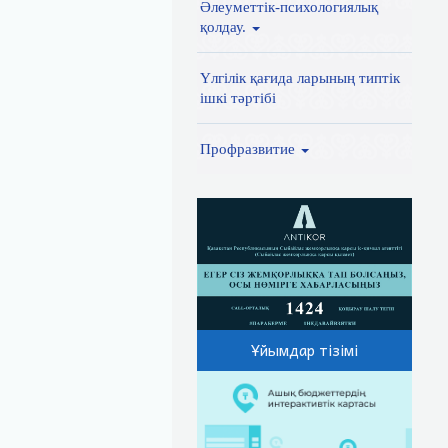
Әлеуметтік-психологиялық
қолдау.
Үлгілік қағида ларының типтік
ішкі тәртібі
Профразвитие
Ұйымдар тізімі