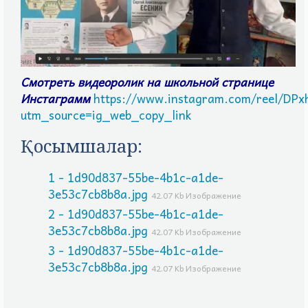
Смотреть видеоролик на школьной странице
Инстаграмм
https://www.instagram.com/reel/DPx
utm_source=ig_web_copy_link
Қосымшалар:
1 - 1d90d837-55be-4b1c-a1de-
3e53c7cb8b8a.jpg
42.07 Kb Изображение
2 - 1d90d837-55be-4b1c-a1de-
3e53c7cb8b8a.jpg
42.07 Kb Изображение
3 - 1d90d837-55be-4b1c-a1de-
3e53c7cb8b8a.jpg
42.07 Kb Изображение