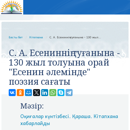
Басты бет
Кітапхана
С. А. Есениннің туғанына - 130 жыл...
С. А. Есениннің туғанына -
130 жыл толуына орай
"Есенин әлемінде"
поэзия сағаты
Мәзір:
Оқиғалар күнтізбесі. Қараша. Кітапхана
хабарлайды