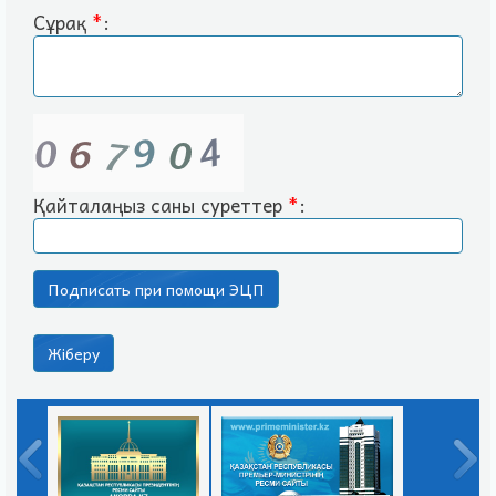
Сұрақ
*
:
Қайталаңыз саны суреттер
*
: