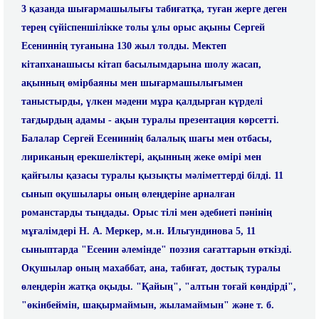
3 қазанда шығармашылығы табиғатқа, туған жерге деген
терең сүйіспеншілікке толы ұлы орыс ақыны Сергей
Есениннің туғанына 130 жыл толды. Мектеп
кітапханашысы кітап басылымдарына шолу жасап,
ақынның өмірбаяны мен шығармашылығымен
таныстырды, үлкен мәдени мұра қалдырған күрделі
тағдырдың адамы - ақын туралы презентация көрсетті.
Балалар Сергей Есениннің балалық шағы мен отбасы,
лириканың ерекшеліктері, ақынның жеке өмірі мен
қайғылы қазасы туралы қызықты мәліметтерді білді. 11
сынып оқушылары оның өлеңдеріне арналған
романстарды тыңдады. Орыс тілі мен әдебиеті пәнінің
мұғалімдері Н. А. Меркер, м.н. Ильгундинова 5, 11
сыныптарда "Есенин әлемінде" поэзия сағаттарын өткізді.
Оқушылар оның махаббат, ана, табиғат, достық туралы
өлеңдерін жатқа оқыды. "Қайың", "алтын тоғай көндірді",
"өкінбеймін, шақырмаймын, жыламаймын" және т. б.