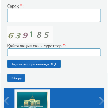
Сұрақ
*
:
Қайталаңыз саны суреттер
*
: