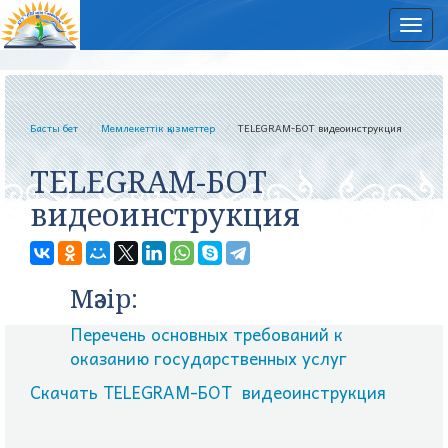
Нав
Басты бет
Мемлекеттік қызметтер
TELEGRAM-БОТ видеоинструкция
TELEGRAM-БОТ
видеоинструкция
Мәзір:
Перечень основных требований к
оказанию государственных услуг
Скачать TELEGRAM-БОТ видеоинструкция