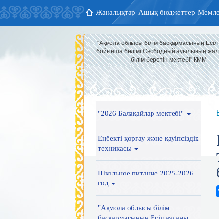
Жаңалықтар
Ашық бюджеттер
Мемле
"Ақмола облысы білім басқармасының Есіл
бойынша бөлімі Свободный ауылының жал
білім беретін мектебі" КММ
"2026 Балақайлар мектебі"
Еңбекті қорғау және қауіпсіздік
техникасы
Школьное питание 2025-2026
год
"Ақмола облысы білім
басқармасының Есіл ауданы