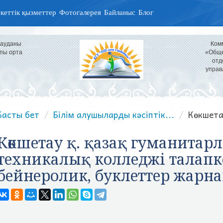
кеттік қызметтер
Фотогалерея
Байланыс
Блог
 ауданы
Ком
пы орта
«Обще
отд
управ
Басты бет
Білім алушыларды кәсіптік...
Көкшета
Көкшетау қ. қазақ гуманитар
техникалық колледжі талапк
бейнеролик, буклеттер жарн