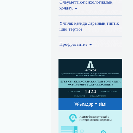
Әлеуметтік-психологиялық
қолдау.
Үлгілік қағида ларының типтік
ішкі тәртібі
Профразвитие
Ұйымдар тізімі