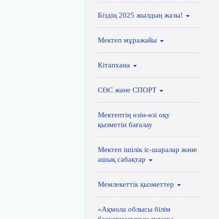
Біздің 2025 жылдың жазы!
Мектеп мұражайы
Кітапхана
СӨС және СПОРТ
Мектептің өзін-өзі оқу
қызметін бағалау
Мектеп ішілік іс-шаралар және
ашық сабақтар
Мемлекеттік қызметтер
«Ақмола облысы білім