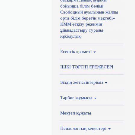
басқармасының ауданы
бойынша білім бөлімі
Свободный ауылының жалпы
орта білім беретін мектебі»
КММ өткізу режимін
ұйымдастыру туралы
нұсқаулық.
Есептік қызметі
ІШКІ ТӘРТІП ЕРЕЖЕЛЕРІ
Біздің жетістіктеріміз
Тәрбие жұмысы
Мектеп құжаты
Психологтың кеңестері