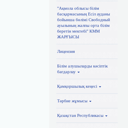
"Ақмола облысы білім
басқармасының Есіл ауданы
бойынша бөлімі Свободный
ауылының жалпы орта білім
беретін мектебі" КММ
ЖАРҒЫСЫ
Лицензия
Білім алушыларды кәсіптік
бағдарлау
Қамқоршылық кеңесі
Тәрбие жұмысы
Қазақстан Республикасы