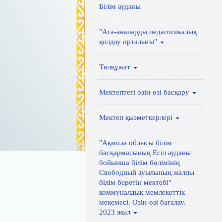
Білім ауданы
"Ата-аналарды педагогикалық
қолдау орталығы"
Төлқұжат
Мектептегі өзін-өзі басқару
Мектеп қызметкерлері
"Ақмола облысы білім
басқармасының Есіл ауданы
бойынша білім бөлімінің
Свободный ауылының жалпы
білім беретін мектебі"
коммуналдық мемлекеттік
мекемесі. Өзін-өзі бағалау.
2023 жыл