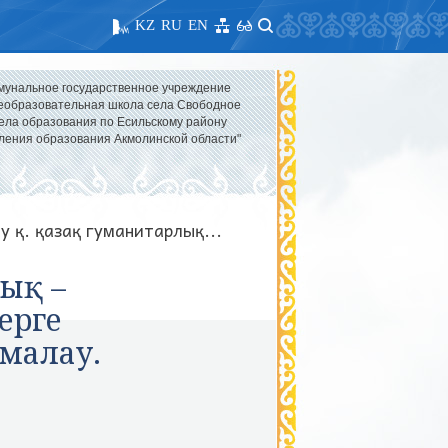
KZ
RU
EN
мунальное государственное учреждение
образовательная школа села Свободное
ела образования по Есильскому району
ления образования Акмолинской области"
у қ. қазақ гуманитарлық...
лық –
ерге
амалау.