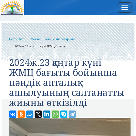
Нав
Басты бет
Мектеп ішілік іс-шаралар және...
2024ж.23 қаңтар күні ЖМЦ бағыты...
2024ж.23 қаңтар күні
ЖМЦ бағыты бойынша
пәндік апталық
ашылуының салтанатты
жиыны өткізілді