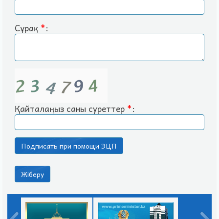
Сұрақ
*
:
Қайталаңыз саны суреттер
*
: