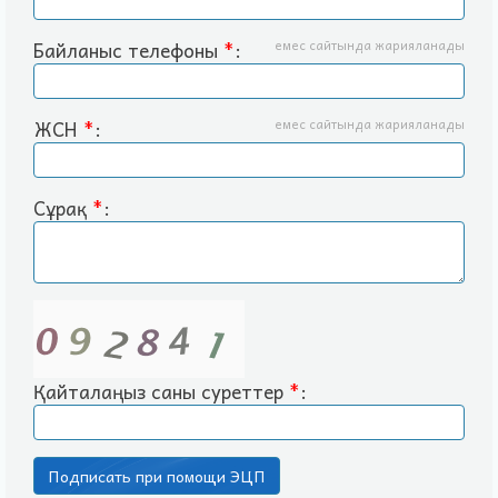
Байланыс телефоны
*
:
емес сайтында жарияланады
ЖСН
*
:
емес сайтында жарияланады
Сұрақ
*
:
Қайталаңыз саны суреттер
*
: