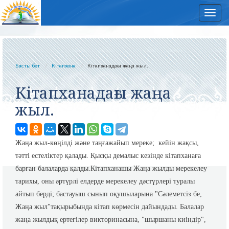
Нав
Басты бет
Кітапхана
Кітапханадағы жаңа жыл.
Кітапханадағы жаңа
жыл.
Жаңа жыл-көңілді және таңғажайып мереке; кейін жақсы,
тәтті естеліктер қалады. Қысқы демалыс кезінде кітапханаға
барған балаларда қалды.Кітапханашы Жаңа жылды мерекелеу
тарихы, оны әртүрлі елдерде мерекелеу дәстүрлері туралы
айтып берді; бастауыш сынып оқушыларына "Сәлеметсіз бе,
Жаңа жыл"тақырыбында кітап көрмесін дайындады. Балалар
жаңа жылдық ертегілер викторинасына, "шыршаны киіндір",