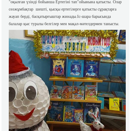
"оқылған үзінді бойынша Ертегіні тап"ойынына қатысты. Олар
сөзжұмбақтар шешті, қысқы ертегілерге қатысты сұрақтарға
жауап берді, басқатырғыштар жинады.Іс-шара барысында
балалар қыс туралы белгілер мен мақал-мәтелдермен танысты.