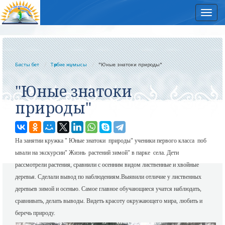
Нав
Басты бет
Тәрбие жұмысы
"Юные знатоки природы"
"Юные знатоки
природы"
На занятии кружка " Юные знатоки природы" ученики первого класса поб
ывали на экскурсии" Жизнь растений зимой" в парке села. Дети
рассмотрели растения, сравнили с осенним видом лиственные и хвойные
деревья. Сделали вывод по наблюдениям.Выявили отличие у лиственных
деревьев зимой и осенью. Самое главное обучающиеся учатся наблюдать,
сравнивать, делать выводы. Видеть красоту окружающего мира, любить и
беречь природу.