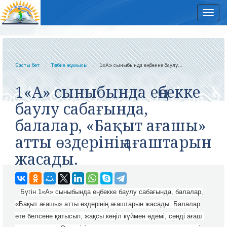
Нав
Басты бет
Тәрбие жұмысы
1«А» сыныбында еңбекке баулу...
1«А» сыныбында еңбекке
баулу сабағында,
балалар, «Бақыт ағашы»
атты өздерінің ағаштарын
жасады.
Бүгін 1«А» сыныбында еңбекке баулу сабағында, балалар,
«Бақыт ағашы» атты өздерінің ағаштарын жасады. Балалар
өте белсене қатысып, жақсы көңіл күймен әдемі, сәнді ағаш