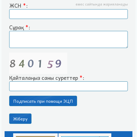
ЖСН
*
:
емес сайтында жарияланады
Сұрақ
*
:
Қайталаңыз саны суреттер
*
: