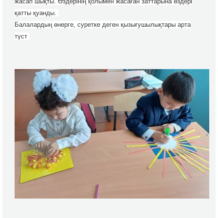
жасап шықты. Өздерінің қолымен жасаған заттарына өздері
қатты қуанды.
Балалардың өнерге, суретке деген қызығушылықтары арта
түст