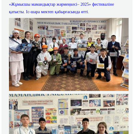
«Жұмысшы мамандықтар жәрмеңкесі– 2025» фестиваліне
қатысты. Іс-шара мектеп қабырғасында өтті.