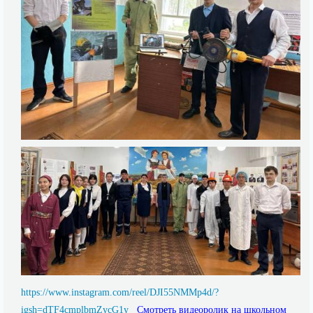
https://www.instagram.com/reel/DJI55NMMp4d/?
igsh=dTF4cmplbmZycG1y
Смотреть видеоролик на школьном