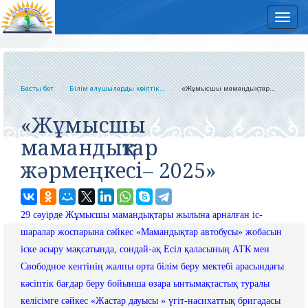
Нав
Басты бет
Білім алушыларды кәсіптік...
«Жұмысшы мамандықтар...
«Жұмысшы
мамандықтар
жәрмеңкесі– 2025»
29 сәуірде Жұмысшы мамандықтары жылына арналған іс-
шаралар жоспарына сәйкес «Мамандықтар автобусы» жобасын
іске асыру мақсатында, сондай-ақ Есіл қаласының АТК мен
Свободное кентінің жалпы орта білім беру мектебі арасындағы
кәсіптік бағдар беру бойынша өзара ынтымақтастық туралы
келісімге сәйкес «Жастар дауысы » үгіт-насихаттық бригадасы