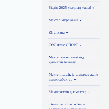
Біздің 2025 жылдың жазы!
Мектеп мұражайы
Кітапхана
СӨС және СПОРТ
Мектептің өзін-өзі оқу
қызметін бағалау
Мектеп ішілік іс-шаралар және
ашық сабақтар
Мемлекеттік қызметтер
«Ақмола облысы білім