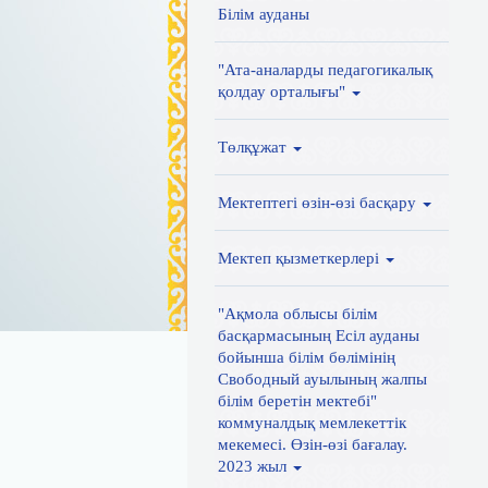
Білім ауданы
"Ата-аналарды педагогикалық
қолдау орталығы"
Төлқұжат
Мектептегі өзін-өзі басқару
Мектеп қызметкерлері
"Ақмола облысы білім
басқармасының Есіл ауданы
бойынша білім бөлімінің
Свободный ауылының жалпы
білім беретін мектебі"
коммуналдық мемлекеттік
мекемесі. Өзін-өзі бағалау.
2023 жыл