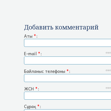
Добавить комментарий
Аты
*
:
E-mail
*
:
еме
Байланыс телефоны
*
:
еме
ЖСН
*
:
еме
Сұрақ
*
: