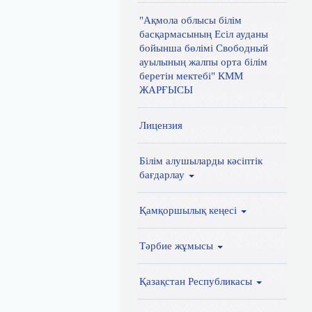
"Ақмола облысы білім
басқармасының Есіл ауданы
бойынша бөлімі Свободный
ауылының жалпы орта білім
беретін мектебі" КММ
ЖАРҒЫСЫ
Лицензия
Білім алушыларды кәсіптік
бағдарлау
Қамқоршылық кеңесі
Тәрбие жұмысы
Қазақстан Республикасы