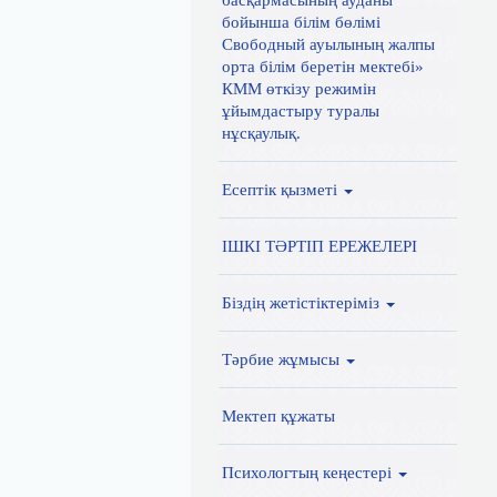
басқармасының ауданы
бойынша білім бөлімі
Свободный ауылының жалпы
орта білім беретін мектебі»
КММ өткізу режимін
ұйымдастыру туралы
нұсқаулық.
Есептік қызметі
ІШКІ ТӘРТІП ЕРЕЖЕЛЕРІ
Біздің жетістіктеріміз
Тәрбие жұмысы
Мектеп құжаты
Психологтың кеңестері