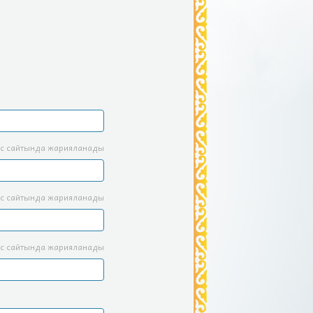
с сайтында жарияланады
с сайтында жарияланады
с сайтында жарияланады