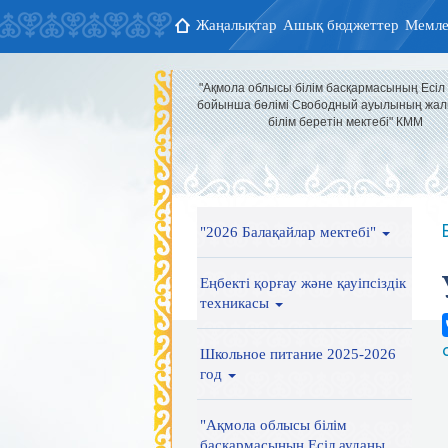
Жаңалықтар
Ашық бюджеттер
Мемле
"Ақмола облысы білім басқармасының Есіл
бойынша бөлімі Свободный ауылының жал
білім беретін мектебі" КММ
"2026 Балақайлар мектебі"
Еңбекті қорғау және қауіпсіздік
техникасы
Школьное питание 2025-2026
год
"Ақмола облысы білім
басқармасының Есіл ауданы