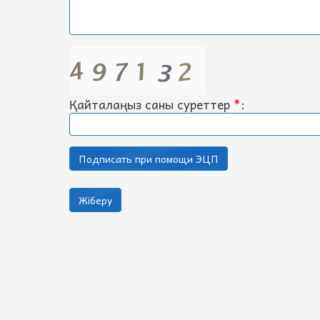
Қайталаңыз саны суреттер
*
: