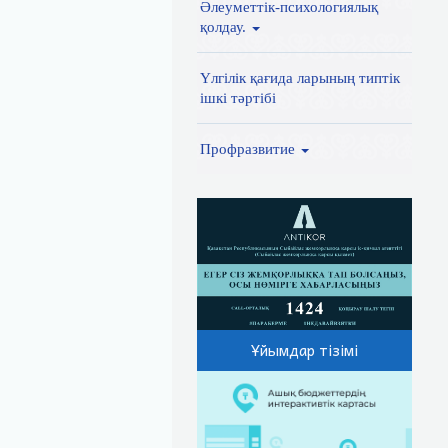
Әлеуметтік-психологиялық
қолдау.
Үлгілік қағида ларының типтік
ішкі тәртібі
Профразвитие
Ұйымдар тізімі