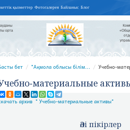
кеттік қызметтер
Фотогалерея
Байланыс
Блог
 ауданы
Ком
пы орта
«Обще
отд
управ
Басты бет
"Ақмола облысы білім...
Учебно-мате
Учебно-материальные актив
скачать архив " Учебно-материальные активы"
Әлі пікірлер