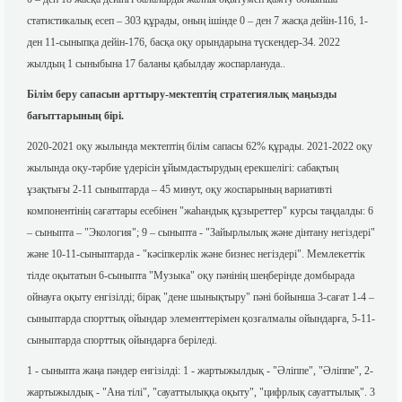
статистикалық есеп – 303 құрады, оның ішінде 0 – ден 7 жасқа дейін-116, 1-
ден 11-сыныпқа дейін-176, басқа оқу орындарына түскендер-34. 2022
жылдың 1 сыныбына 17 баланы қабылдау жоспарлануда..
Білім беру сапасын арттыру-мектептің стратегиялық маңызды
бағыттарының бірі.
2020-2021 оқу жылында мектептің білім сапасы 62% құрады. 2021-2022 оқу
жылында оқу-тәрбие үдерісін ұйымдастырудың ерекшелігі: сабақтың
ұзақтығы 2-11 сыныптарда – 45 минут, оқу жоспарының вариативті
компонентінің сағаттары есебінен "жаһандық құзыреттер" курсы таңдалды: 6
– сыныпта – "Экология"; 9 – сыныпта - "Зайырлылық және дінтану негіздері"
және 10-11-сыныптарда - "кәсіпкерлік және бизнес негіздері". Мемлекеттік
тілде оқытатын 6-сыныпта "Музыка" оқу пәнінің шеңберінде домбырада
ойнауға оқыту енгізілді; бірақ "дене шынықтыру" пәні бойынша 3-сағат 1-4 –
сыныптарда спорттық ойындар элементтерімен қозғалмалы ойындарға, 5-11-
сыныптарда спорттық ойындарға беріледі.
1 - сыныпта жаңа пәндер енгізілді: 1 - жартыжылдық - "Әліппе", "Әліппе", 2-
жартыжылдық - "Ана тілі", "сауаттылыққа оқыту", "цифрлық сауаттылық". 3