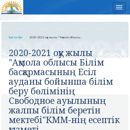
Нав
Басты бет
2020-2021 оқу жылы "Ақмола облысы...
2020-2021 оқу жылы
"Ақмола облысы Білім
басқармасының Есіл
ауданы бойынша білім
беру бөлімінің
Свободное ауылының
жалпы білім беретін
мектебі"КММ-нің есептік
қызметі