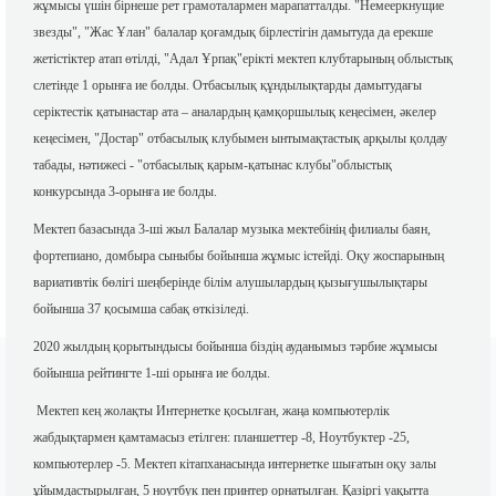
жұмысы үшін бірнеше рет грамоталармен марапатталды. "Немееркнущие
звезды", "Жас Ұлан" балалар қоғамдық бірлестігін дамытуда да ерекше
жетістіктер атап өтілді, "Адал Ұрпақ"ерікті мектеп клубтарының облыстық
слетінде 1 орынға ие болды. Отбасылық құндылықтарды дамытудағы
серіктестік қатынастар ата – аналардың қамқоршылық кеңесімен, әкелер
кеңесімен, "Достар" отбасылық клубымен ынтымақтастық арқылы қолдау
табады, нәтижесі - "отбасылық қарым-қатынас клубы"облыстық
конкурсында 3-орынға ие болды.
Мектеп базасында 3-ші жыл Балалар музыка мектебінің филиалы баян,
фортепиано, домбыра сыныбы бойынша жұмыс істейді. Оқу жоспарының
вариативтік бөлігі шеңберінде білім алушылардың қызығушылықтары
бойынша 37 қосымша сабақ өткізіледі.
2020 жылдың қорытындысы бойынша біздің ауданымыз тәрбие жұмысы
бойынша рейтингте 1-ші орынға ие болды.
Мектеп кең жолақты Интернетке қосылған, жаңа компьютерлік
жабдықтармен қамтамасыз етілген: планшеттер -8, Ноутбуктер -25,
компьютерлер -5. Мектеп кітапханасында интернетке шығатын оқу залы
ұйымдастырылған, 5 ноутбук пен принтер орнатылған. Қазіргі уақытта