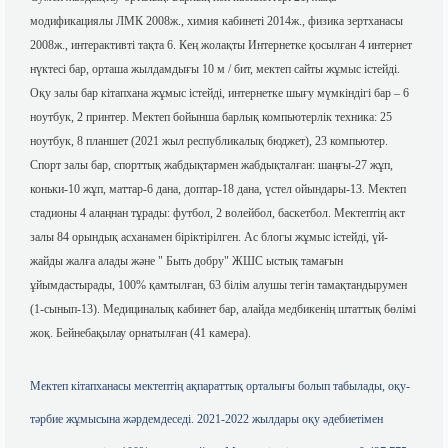
модификациялы ЛМК 2008ж., химия кабинеті 2014ж., физика зертханасы
2008ж., интерактивті тақта 6. Кең жолақты Интернетке қосылған 4 интернет
нүктесі бар, орташа жылдамдығы 10 м / бит, мектеп сайты жұмыс істейді.
Оқу залы бар кітапхана жұмыс істейді, интернетке шығу мүмкіндігі бар – 6
ноутбук, 2 принтер. Мектеп бойынша барлық компьютерлік техника: 25
ноутбук, 8 планшет (2021 жыл республикалық бюджет), 23 компьютер.
Спорт залы бар, спорттық жабдықтармен жабдықталған: шаңғы-27 жұп,
коньки-10 жұп, маттар-6 дана, доптар-18 дана, үстел ойындары-13. Мектеп
стадионы 4 алаңнан тұрады: футбол, 2 волейбол, баскетбол. Мектептің акт
залы 84 орындық асханамен біріктірілген. Ас блогы жұмыс істейді, үй-
жайды жалға алады және " Быть добру" ЖШС ыстық тамағын
ұйымдастырады, 100% қамтылған, 63 білім алушы тегін тамақтандырумен
(1-сынып-13). Медициналық кабинет бар, алайда медбикенің штаттық бөлімі
жоқ. Бейнебақылау орнатылған (41 камера).
Мектеп кітапханасы мектептің ақпараттық орталығы болып табылады, оқу-
тәрбие жұмысына жәрдемдеседі. 2021-2022 жылдары оқу әдебиетімен