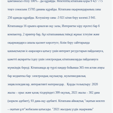
қамтамасыз етілу 100% - ды құрайды. Мектептің кітапхана қоры 9 427 775
теңге сомасына 15785 дананы құрайды. Кітапхана оқырмандарының саны
250 адамды құрайды. Келушілер саны -3 921 кітап беру көлемі-3 941.
Кітапханада 16 орынға арналған оқу залы, Интернетке кіру нүктесі бар 6
компьютер, 2 принтер бар, бұл кітапхананың тиімді жұмыс істеуіне және
оқырмандарға сапалы қызмет көрсетуге, білім беру сайттарында
қашықтықтан іс-шараларға қатысу үшін интернет ресурстарын пайдалануға,
қажетті ақпаратты іздеу үшін электрондық кітапханаларды пайдалануға
мүмкіндік береді. Кітапханада әр түрлі пәндер бойынша 365-тен астам атауы
бар медиатека бар: электрондық оқулықтар, мультимедиялық
энциклопедиялар, интерактивті материалдар.. Қорды толықтыру: 2020
жылы – орыс және қазақ тілдеріндегі 399 оқулық, 2021 жылы – 302 дана
(көркем әдебиет), 93 дана-оқу әдебиеті. Кітапхана аймақтық "оқитын мектеп
– оқитын ұлт"жобасына қатысады. "2021 жылдың үздік оқырманы"