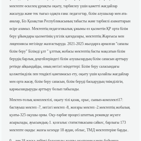
мектепте өскелең ұрпақты оқыту, тәрбиелеу үшін қажетті жағдайлар
жасалуда және тек тығыз одақта ғана: педагогтар, білім алушылар мен ата-
аналар, Біз Қазақстан Республикасының табысты және тәрбиелі азаматтарын
өсіре аламыз. Мектептің педагогикалық ұжымы өз қызметін ҚР орта білім
беру ұйымдары қызметінің үлгілік қағидалары, мектептің Жарғысы мен
лицензиясы негізінде жалғастыруда. 2021-2025 жылдарға арналған "сапалы
білім беру" Білімді ұлт " ұлттық жобасы мектептің басты мақсатын білім
берудің барлық деңгейлеріндегі білім алушылардың білім сапасын арттыру
ретінде айқындайды, оның негізгі міндеттері: Білім беру саласындағы
қолжетімділік пен теңдікті қамтамасыз ету, оқыту үшін қолайлы жағдайлар
мен орта жасау, білім беру сапасын, білім беруді басқарудың тиімділігін,
қаржыландыруды арттыру болып табылады.
Мектеп-толық комплектілі, оқыту тілі қазақ, орыс, сынып-комплекті17:
бастауыш мектеп -7, негізгі мектеп -8, жоғары мектеп -2.мектептің жобалық
қуаты-325 оқушы орны. Оқу-тәрбие процесі штаттық режимде жүзеге
асырылады, ауысымдық-1. қозғалыс статистикасына сәйкес, барлығы 173
мектепте оқиды: жазғы кезеңде 18 аудан, облыс, ТМД мектептеріне барды..
0 – ден 18 жасқа дейінгі балаларды жалпы оқытумен қамту бойынша