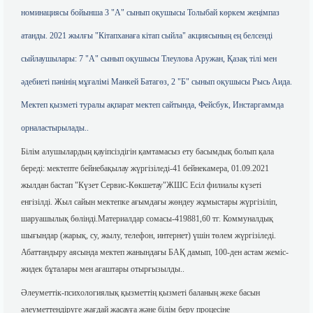
номинациясы бойынша 3 "А" сынып оқушысы Толыбай көркем жеңімпаз
атанды. 2021 жылғы "Кітапханаға кітап сыйла" акциясының ең белсенді
сыйлаушылары: 7 "А" сынып оқушысы Тлеулова Аружан, Қазақ тілі мен
әдебиеті пәнінің мұғалімі Манкей Батагөз, 2 "Б" сынып оқушысы Рысь Аида.
Мектеп қызметі туралы ақпарат мектеп сайтында, Фейсбук, Инстаргаммда
орналастырылады..
Білім алушылардың қауіпсіздігін қамтамасыз ету басымдық болып қала
береді: мектепте бейнебақылау жүргізіледі-41 бейнекамера, 01.09.2021
жылдан бастап "Күзет Сервис-Көкшетау"ЖШС Есіл филиалы күзеті
енгізілді. Жыл сайын мектепке ағымдағы жөндеу жұмыстары жүргізіліп,
шаруашылық бөлінді.Материалдар сомасы-419881,60 тг. Коммуналдық
шығындар (жарық, су, жылу, телефон, интернет) үшін төлем жүргізіледі.
Абаттандыру аясында мектеп жанындағы БАҚ дамып, 100-ден астам жеміс-
жидек бұталары мен ағаштары отырғызылды..
Әлеуметтік-психологиялық қызметтің қызметі баланың жеке басын
әлеуметтендіруге жағдай жасауға және білім беру процесіне