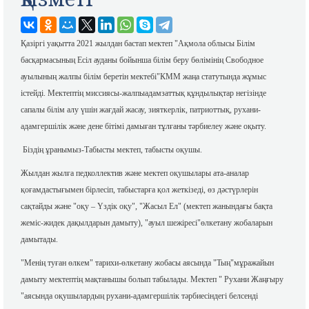
Қазіргі уақытта 2021 жылдан бастап мектеп "Ақмола облысы Білім
басқармасының Есіл ауданы бойынша білім беру бөлімінің Свободное
ауылының жалпы білім беретін мектебі"КММ жаңа статутында жұмыс
істейді. Мектептің миссиясы-жалпыадамзаттық құндылықтар негізінде
сапалы білім алу үшін жағдай жасау, зияткерлік, патриоттық, рухани-
адамгершілік және дене бітімі дамыған тұлғаны тәрбиелеу және оқыту.
Біздің ұранымыз-Табысты мектеп, табысты оқушы.
Жылдан жылға педколлектив және мектеп оқушылары ата-аналар
қоғамдастығымен бірлесіп, табыстарға қол жеткізеді, өз дәстүрлерін
сақтайды және "оқу – Үздік оқу", "Жасыл Ел" (мектеп жанындағы бақта
жеміс-жидек дақылдарын дамыту), "ауыл шежіресі"өлкетану жобаларын
дамытады.
"Менің туған өлкем" тарихи-өлкетану жобасы аясында "Тың"мұражайын
дамыту мектептің мақтанышы болып табылады. Мектеп " Рухани Жаңғыру
"аясында оқушылардың рухани-адамгершілік тәрбиесіндегі белсенді