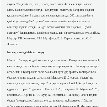
алушы 5% (домбыра, баян, гитара) қамтылған. Жазғы кезеңде балалар
алаңы қашықтықтан өткізілді, "Балдәурен" сауықтыру лагерінде бюджет
қаражаты есебінен 8 оқушы демалыспен қамтылды. 2001 жылдан бастап
қазіргі уақытқа дейін "Целина" мектеп мұражайы, профиль – тарихи-
өлкетану жұмыс істейді, 350-ден астам экспонат дайындалған, "Рухани
жаңғыру" бағдарламасы шеңберінде қоғамдық бірлестік жұмыс істейді (Н.А.
Меркер, Г.В. Копылова, Г М. Мутафиди, В. В. Середа, жетекшісі С. С.
Жанаева).
Басқару тиімділігін арттыру .
Мектепті басқару моделі ата-аналардың мектептегі Қамқоршылық кеңестері,
ғылыми-әдістемелік бірлестіктер, оқушылардың өзін-өзі басқару органдары,
отбасылық клубтар және басқа да алқалы органдар арқылы корпоративтік
басқаруға көшу арқылы өзгертіледі. Мектепте 2016 жылдан бастап "ата-
аналардың Қамқоршылық кеңесі" заң қоры жұмыс істейді, Қазіргі уақытта
құрамына: төраға Мұратхан Г., Пийтер Н. А., Ямщикова О., Мусатай А. М.,
Есжанова С., Юрчик Т. Ю., Бауэр А., Удельнова А. Д. кіреді, 2019 жылдан
бастап "әкелер кеңесі" жұмыс істейді, төрағасы А.Естемесов . "Достар"
отбасылық қарым-қатынас клубы, жетекшісі Жизневская И. Мектеп күрделі