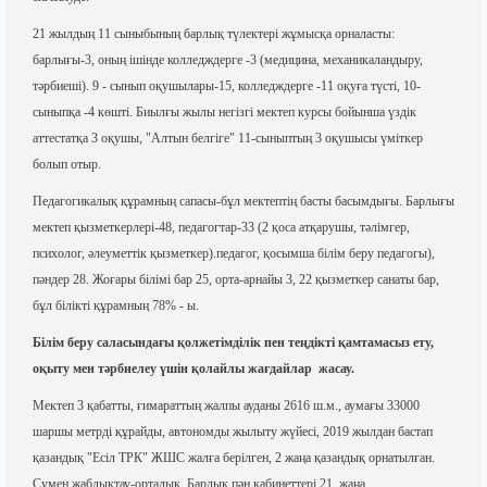
21 жылдың 11 сыныбының барлық түлектері жұмысқа орналасты:
барлығы-3, оның ішінде колледждерге -3 (медицина, механикаландыру,
тәрбиеші). 9 - сынып оқушылары-15, колледждерге -11 оқуға түсті, 10-
сыныпқа -4 көшті. Биылғы жылы негізгі мектеп курсы бойынша үздік
аттестатқа 3 оқушы, "Алтын белгіге" 11-сыныптың 3 оқушысы үміткер
болып отыр.
Педагогикалық құрамның сапасы-бұл мектептің басты басымдығы. Барлығы
мектеп қызметкерлері-48, педагогтар-33 (2 қоса атқарушы, тәлімгер,
психолог, әлеуметтік қызметкер).педагог, қосымша білім беру педагогы),
пәндер 28. Жоғары білімі бар 25, орта-арнайы 3, 22 қызметкер санаты бар,
бұл білікті құрамның 78% - ы.
Білім беру саласындағы қолжетімділік пен теңдікті қамтамасыз ету,
оқыту мен тәрбиелеу үшін қолайлы жағдайлар жасау.
Мектеп 3 қабатты, ғимараттың жалпы ауданы 2616 ш.м., аумағы 33000
шаршы метрді құрайды, автономды жылыту жүйесі, 2019 жылдан бастап
қазандық "Есіл ТРК" ЖШС жалға берілген, 2 жаңа қазандық орнатылған.
Сумен жабдықтау-орталық. Барлық пән кабинеттері 21, жаңа