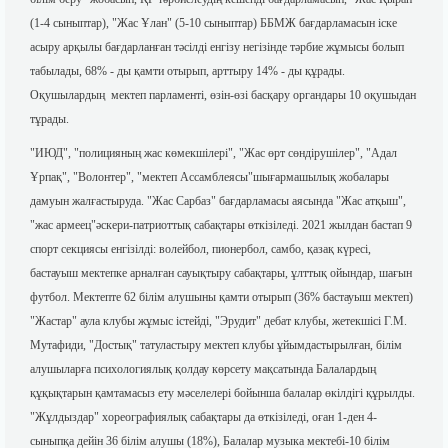
(1-4 сыныптар), "Жас Ұлан" (5-10 сыныптар) ББМЖ бағдарламасын іске
асыру арқылы бағдарланған тәсілді енгізу негізінде тәрбие жұмысы болып
табылады, 68% - ды қамти отырып, арттыру 14% - ды құрады.
Оқушылардың мектеп парламенті, өзін-өзі басқару органдары 10 оқушыдан
тұрады.
"ИЮД", "полицияның жас көмекшілері", "Жас өрт сөндірушілер", "Адал
Ұрпақ", "Волонтер", "мектеп Ассамблеясы"шығармашылық жобалары
дамуын жалғастыруда. "Жас Сарбаз" бағдарламасы аясында "Жас атқыш",
"жас армеец"әскери-патриоттық сабақтары өткізіледі. 2021 жылдан бастап 9
спорт секциясы енгізілді: волейбол, пионербол, самбо, қазақ күресі,
бастауыш мектепке арналған сауықтыру сабақтары, ұлттық ойындар, шағын
футбол. Мектепте 62 білім алушыны қамти отырып (36% бастауыш мектеп)
"Жастар" аула клубы жұмыс істейді, "Эрудит" дебат клубы, жетекшісі Г.М.
Мутафиди, "Достық" татуластыру мектеп клубы ұйымдастырылған, білім
алушыларға психологиялық қолдау көрсету мақсатында Балалардың
құқықтарын қамтамасыз ету мәселелері бойынша балалар өкілдігі құрылды.
"Жұлдыздар" хореографиялық сабақтары да өткізіледі, оған 1-ден 4-
сыныпқа дейін 36 білім алушы (18%), Балалар музыка мектебі-10 білім