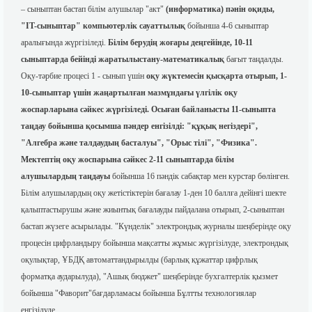
– сыныптан бастап білім алушылар "акт"
(информатика) пәнін оқиды,
"IT-сыныптар" компьютерлік сауаттылық
бойынша 4-6 сыныптар
аралығында жүргізіледі.
Білім берудің жоғары деңгейінде, 10-11
сыныптарда бейінді жаратылыстану-математикалық
бағыт таңдалды.
Оқу-тәрбие процесі 1 - сынып үшін
оқу жүктемесін қысқарта отырып, 1-
10-сыныптар үшін жаңартылған мазмұндағы үлгілік оқу
жоспарларына сәйкес жүргізіледі. Осыған байланысты 11-сыныпта
таңдау бойынша қосымша пәндер енгізілді: "құқық негіздері",
"Алгебра және
талдаудың басталуы", "Орыс тілі", "Физика".
Мектептің оқу жоспарына сәйкес 2-11 сыныптарда білім
алушылардың таңдауы
бойынша 16 пәндік сабақтар мен курстар бөлінген.
Білім алушылардың оқу жетістіктерін бағалау 1-ден 10 баллға дейінгі шекте
қалыптастырушы және жиынтық бағалауды пайдалана отырып, 2-сыныптан
бастап жүзеге асырылады. "Күнделік" электрондық журналы шеңберінде оқу
процесін цифрландыру бойынша мақсатты жұмыс жүргізілуде, электрондық
оқулықтар, ҰБДҚ автоматтандырылды (барлық құжаттар цифрлық
форматқа аударылуда), "Ашық бюджет" шеңберінде бухгалтерлік қызмет
бойынша "Фаворит"бағдарламасы бойынша Бұлтты технологиялар
енгізілуде.