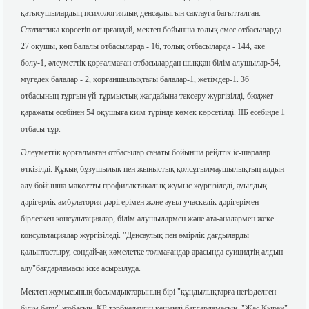
қатысушылардың психологиялық денсаулығын сақтауға бағытталған.
Статистика көрсетіп отырғандай, мектеп бойынша толық емес отбасыларда
27 оқушы, көп балалы отбасыларда - 16, толық отбасыларда - 144, әке
болу-1, әлеуметтік қорғалмаған отбасылардан шыққан білім алушылар-54,
мүгедек балалар - 2, қорғаншылықтағы балалар-1, жетімдер-1. 36
отбасының тұрғын үй-тұрмыстық жағдайына тексеру жүргізілді, бюджет
қаражаты есебінен 54 оқушыға киім түрінде көмек көрсетілді. ІІБ есебінде 1
отбасы тұр.
Әлеуметтік қорғалмаған отбасылар санаты бойынша рейдтік іс-шаралар
өткізілді. Құқық бұзушылық пен жыныстық қолсұғылмаушылықтың алдын
алу бойынша мақсатты профилактикалық жұмыс жүргізіледі, ауылдық
дәрігерлік амбулатория дәрігерімен және ауыл учаскелік дәрігерімен
бірлескен консультациялар, білім алушылармен және ата-аналармен жеке
консультациялар жүргізіледі. "Денсаулық пен өмірлік дағдыларды
қалыптастыру, сондай-ақ кәмелетке толмағандар арасында суицидтің алдын
алу"бағдарламасы іске асырылуда.
Мектеп жұмысының басымдықтарының бірі "құндылықтарға негізделген
білім беру" жобасын, ҚР тәрбиелеудің кешенді бағдарламасын, "Жас Қыран"