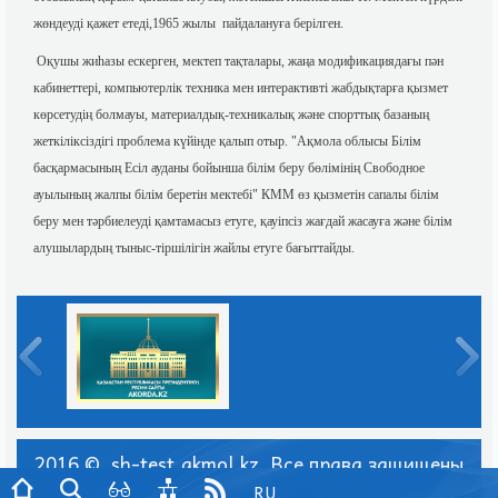
жөндеуді қажет етеді,1965 жылы пайдалануға берілген.
Оқушы жиһазы ескерген, мектеп тақталары, жаңа модификациядағы пән
кабинеттері, компьютерлік техника мен интерактивті жабдықтарға қызмет
көрсетудің болмауы, материалдық-техникалық және спорттық базаның
жеткіліксіздігі проблема күйінде қалып отыр. "Ақмола облысы Білім
басқармасының Есіл ауданы бойынша білім беру бөлімінің Свободное
ауылының жалпы білім беретін мектебі" КММ өз қызметін сапалы білім
беру мен тәрбиелеуді қамтамасыз етуге, қауіпсіз жағдай жасауға және білім
алушылардың тыныс-тіршілігін жайлы етуге бағыттайды.
2016 © sh-test.akmol.kz. Все права защищены
RU