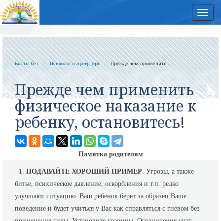
Нав
Басты бет
Психологтың кеңестері
Прежде чем применить...
Прежде чем применить
физическое наказание к
ребенку, остановитесь!
Памятка родителям
1.
ПОДАВАЙТЕ ХОРОШИЙ ПРИМЕР
. Угрозы, а также
битье, психическое давление, оскорбления и т.п. редко
улучшают ситуацию. Ваш ребенок берет за образец Ваше
поведение и будет учиться у Вас как справляться с гневом без
применения силы. Установите границы. Ограничения учат