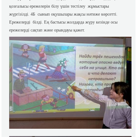
қозғалысы ережелерін білу үшін тестілеу жұмыстары
жүргізілді. 4Б сынып оқушылары жақсы нәтиже көрсетті.
Ережелерді білді. Ең бастысы жолдарда жүру кезінде осы
ережелерді сақтап және орындауы қажет.