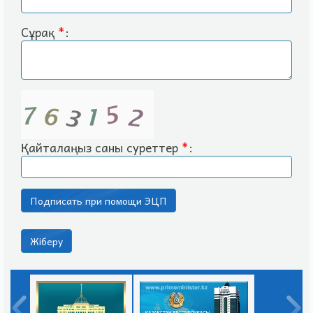
Сұрақ
*
:
Қайталаңыз саны суреттер
*
: