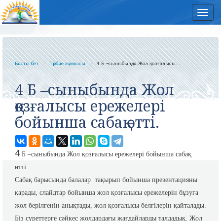
Нав
Басты бет
Тәрбие жұмысы
4 Б –сыныбында Жол қозғалысы...
4 Б –сыныбында Жол
қозғалысы ережелері
бойынша сабақ өтті.
4
Б –сыныбында Жол қозғалысы ережелері бойынша сабақ
өтті.
Сабақ барысында балалар тақырып бойынша презентацияны
қарады, слайдтар бойынша жол қозғалысы ережелерін бұзуға
жол берілгенін анықтады, жол қозғалысы белгілерін қайталады.
Біз суреттерге сәйкес жолдардағы жағдайларды талдадық. Жол