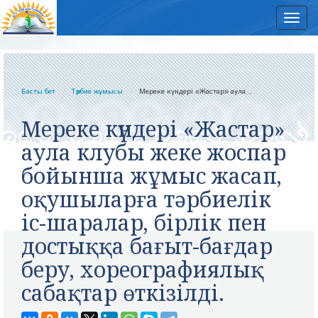
Нав
Басты бет
Тәрбие жұмысы
Мереке күндері «Жастар» аула...
Мереке күндері «Жастар»
аула клубы жеке жоспар
бойынша жұмыс жасап,
оқушыларға тәрбиелік
іс-шаралар, бірлік пен
достыққа бағыт-бағдар
беру, хореографиялық
сабақтар өткізілді.