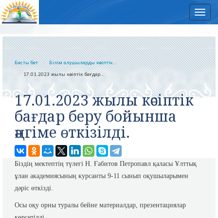
Нав
Басты бет
Білім алушыларды кәсіптік...
17.01.2023 жылы кәсіптік бағдар...
17.01.2023 жылы кәсіптік
бағдар беру бойынша
әңгіме өткізілді.
Біздің мектептің түлегі Н. Ғабитов Петропавл қаласы Ұлттық
ұлан академиясының курсанты 9-11 сынып оқушыларымен
дәріс өткізді.
Осы оқу орны туралы бейне материалдар, презентациялар
көрсетілді.