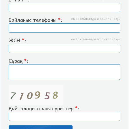
Байланыс телефоны
*
:
емес сайтында жарияланады
ЖСН
*
:
емес сайтында жарияланады
Сұрақ
*
:
Қайталаңыз саны суреттер
*
: