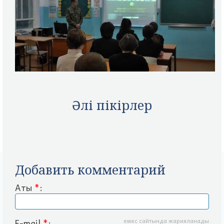
Әлі пікірлер
Добавить комментарий
Аты
*
:
E-mail
*
:
емес сайтында жарияланады