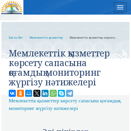
Нав
Басты бет
Мемлекеттік қызметтер
Мемлекеттік қызметтер көрсету...
Мемлекеттік қызметтер
көрсету сапасына
қоғамдық мониторинг
жүргізу нәтижелері
Мемлекеттік қызметтер көрсету сапасына қоғамдық
мониторинг жүргізу нәтижелері