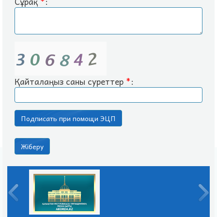
Сұрақ
*
:
Қайталаңыз саны суреттер
*
: