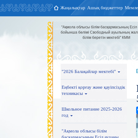
Жаңалықтар
Ашық бюджеттер
Мемле
"Ақмола облысы білім басқармасының Есіл
бойынша бөлімі Свободный ауылының жал
білім беретін мектебі" КММ
"2026 Балақайлар мектебі"
Еңбекті қорғау және қауіпсіздік
техникасы
Школьное питание 2025-2026
год
"Ақмола облысы білім
басқармасының Есіл ауданы