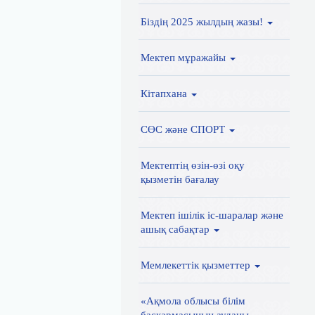
Біздің 2025 жылдың жазы!
Мектеп мұражайы
Кітапхана
СӨС және СПОРТ
Мектептің өзін-өзі оқу
қызметін бағалау
Мектеп ішілік іс-шаралар және
ашық сабақтар
Мемлекеттік қызметтер
«Ақмола облысы білім