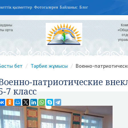
кеттік қызметтер
Фотогалерея
Байланыс
Блог
 ауданы
Ком
пы орта
«Обще
отд
управ
Басты бет
Тәрбие жұмысы
Военно-патриотически
Военно-патриотические внек
5-7 класс