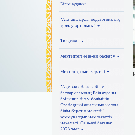
Білім ауданы
"Ата-аналарды педагогикалық
қолдау орталығы"
Төлқұжат
Мектептегі өзін-өзі басқару
Мектеп қызметкерлері
"Ақмола облысы білім
басқармасының Есіл ауданы
бойынша білім бөлімінің
Свободный ауылының жалпы
білім беретін мектебі"
коммуналдық мемлекеттік
мекемесі. Өзін-өзі бағалау.
2023 жыл