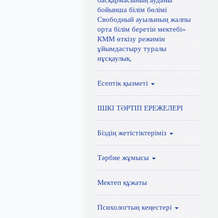
басқармасының ауданы
бойынша білім бөлімі
Свободный ауылының жалпы
орта білім беретін мектебі»
КММ өткізу режимін
ұйымдастыру туралы
нұсқаулық.
Есептік қызметі
ІШКІ ТӘРТІП ЕРЕЖЕЛЕРІ
Біздің жетістіктеріміз
Тәрбие жұмысы
Мектеп құжаты
Психологтың кеңестері