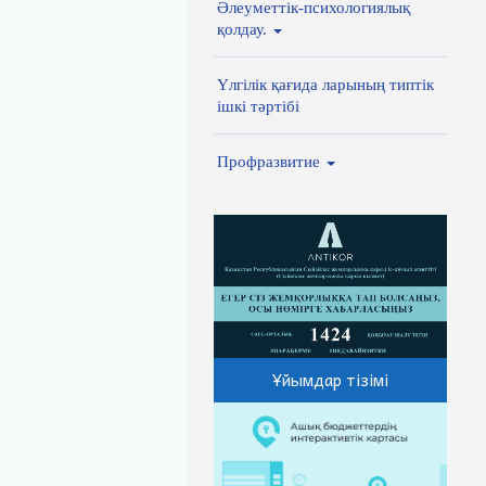
Әлеуметтік-психологиялық
қолдау.
Үлгілік қағида ларының типтік
ішкі тәртібі
Профразвитие
Ұйымдар тізімі