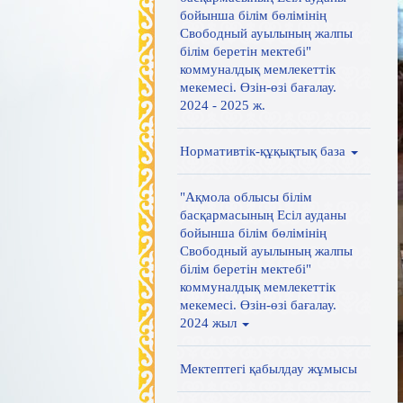
бойынша білім бөлімінің
Свободный ауылының жалпы
білім беретін мектебі"
коммуналдық мемлекеттік
мекемесі. Өзін-өзі бағалау.
2024 - 2025 ж.
Нормативтік-құқықтық база
"Ақмола облысы білім
басқармасының Есіл ауданы
бойынша білім бөлімінің
Свободный ауылының жалпы
білім беретін мектебі"
коммуналдық мемлекеттік
мекемесі. Өзін-өзі бағалау.
2024 жыл
Мектептегі қабылдау жұмысы