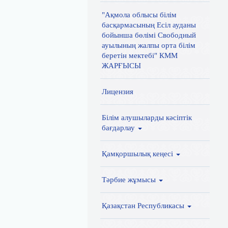
"Ақмола облысы білім
басқармасының Есіл ауданы
бойынша бөлімі Свободный
ауылының жалпы орта білім
беретін мектебі" КММ
ЖАРҒЫСЫ
Лицензия
Білім алушыларды кәсіптік
бағдарлау
Қамқоршылық кеңесі
Тәрбие жұмысы
Қазақстан Республикасы