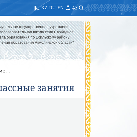
KZ
RU
EN
мунальное государственное учреждение
образовательная школа села Свободное
ела образования по Есильскому району
ления образования Акмолинской области"
е...
лассные занятия