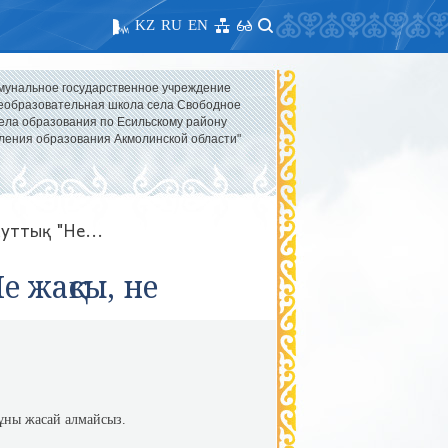
KZ
RU
EN
мунальное государственное учреждение
образовательная школа села Свободное
ела образования по Есильскому району
ления образования Акмолинской области"
уттық "Не...
е жақсы, не
мұны жасай алмайсыз.