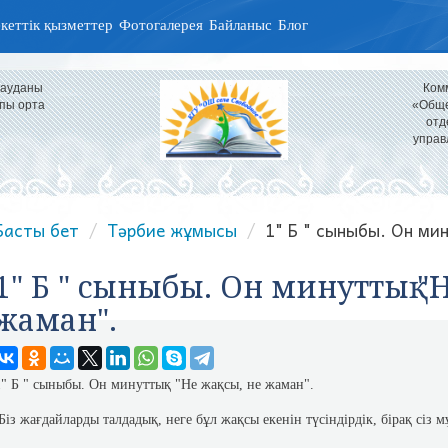
кеттік қызметтер
Фотогалерея
Байланыс
Блог
 ауданы
Ком
пы орта
«Обще
отд
управ
Басты бет
Тәрбие жұмысы
1" Б " сыныбы. Он мин
1" Б " сыныбы. Он минуттық "Н
жаман".
1" Б " сыныбы. Он минуттық "Не жақсы, не жаман".
Біз жағдайларды талдадық, неге бұл жақсы екенін түсіндірдік, бірақ сіз 