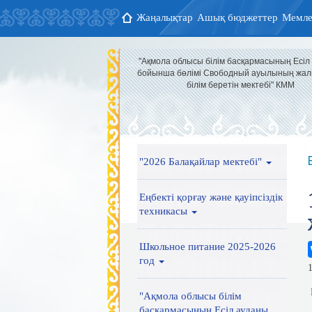
Жаңалықтар
Ашық бюджеттер
Мемле
"Ақмола облысы білім басқармасының Есіл
бойынша бөлімі Свободный ауылының жал
білім беретін мектебі" КММ
"2026 Балақайлар мектебі"
Еңбекті қорғау және қауіпсіздік
техникасы
Школьное питание 2025-2026
год
"Ақмола облысы білім
басқармасының Есіл ауданы