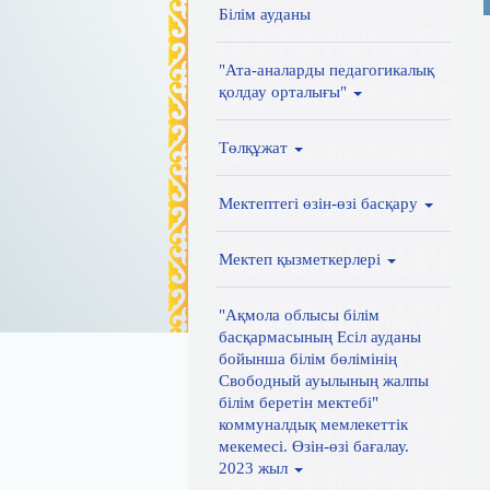
Білім ауданы
"Ата-аналарды педагогикалық
қолдау орталығы"
Төлқұжат
Мектептегі өзін-өзі басқару
Мектеп қызметкерлері
"Ақмола облысы білім
басқармасының Есіл ауданы
бойынша білім бөлімінің
Свободный ауылының жалпы
білім беретін мектебі"
коммуналдық мемлекеттік
мекемесі. Өзін-өзі бағалау.
2023 жыл