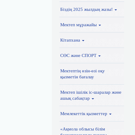
Біздің 2025 жылдың жазы!
Мектеп мұражайы
Кітапхана
СӨС және СПОРТ
Мектептің өзін-өзі оқу
қызметін бағалау
Мектеп ішілік іс-шаралар және
ашық сабақтар
Мемлекеттік қызметтер
«Ақмола облысы білім