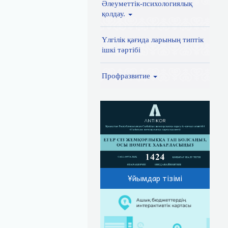
Әлеуметтік-психологиялық
қолдау.
Үлгілік қағида ларының типтік
ішкі тәртібі
Профразвитие
Ұйымдар тізімі