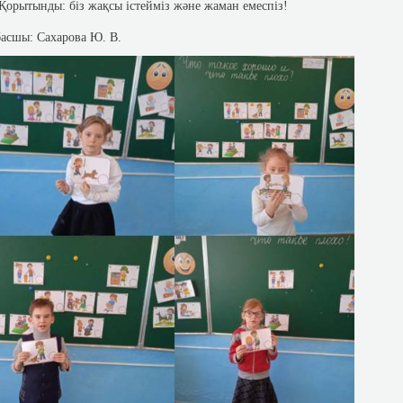
Қорытынды: біз жақсы істейміз және жаман емеспіз!
басшы: Сахарова Ю. В.