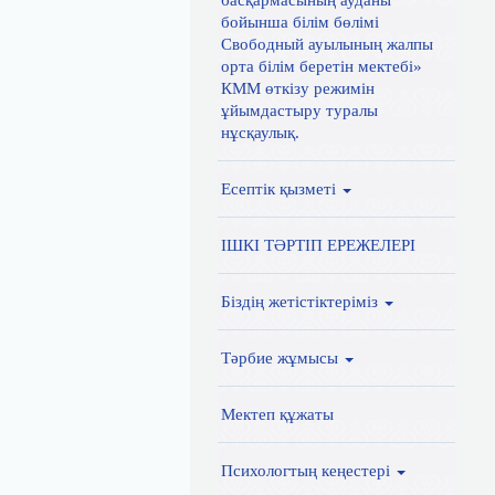
басқармасының ауданы
бойынша білім бөлімі
Свободный ауылының жалпы
орта білім беретін мектебі»
КММ өткізу режимін
ұйымдастыру туралы
нұсқаулық.
Есептік қызметі
ІШКІ ТӘРТІП ЕРЕЖЕЛЕРІ
Біздің жетістіктеріміз
Тәрбие жұмысы
Мектеп құжаты
Психологтың кеңестері