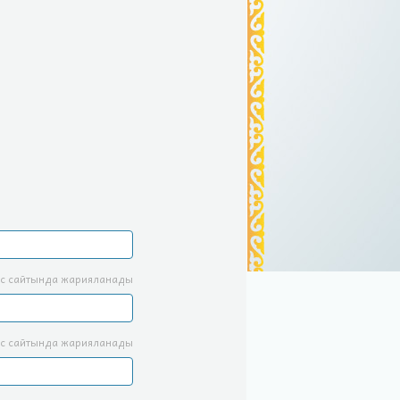
с сайтында жарияланады
с сайтында жарияланады