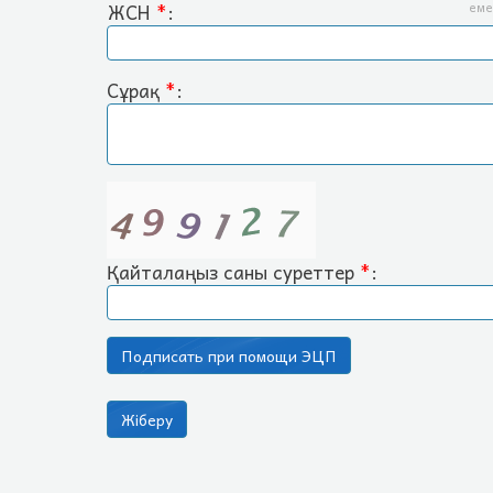
ЖСН
*
:
еме
Сұрақ
*
:
Қайталаңыз саны суреттер
*
: