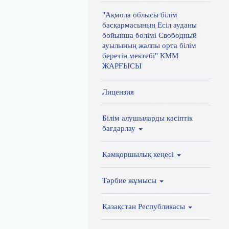
"Ақмола облысы білім
басқармасының Есіл ауданы
бойынша бөлімі Свободный
ауылының жалпы орта білім
беретін мектебі" КММ
ЖАРҒЫСЫ
Лицензия
Білім алушыларды кәсіптік
бағдарлау
Қамқоршылық кеңесі
Тәрбие жұмысы
Қазақстан Республикасы