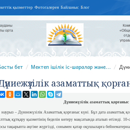
кеттік қызметтер
Фотогалерея
Байланыс
Блог
 ауданы
Ком
пы орта
«Обще
отд
управ
Басты бет
Мектеп ішілік іс-шаралар және...
Дүни
Дүниежүзілік азаматтық қорған
Дүниежүзілік азаматтық қорғаныс 
1 наурыз – Дүниежүзілік Азаматтық қорғаныс күні.
Бұл дата азаматтық қо
ұлттық құтқару қызметінің беделін көтеру мақсатында аталып өтіледі. 1
осы тақырыпта әңгіме жүргізді, сонымен қатар оқушыларға бейнематериа