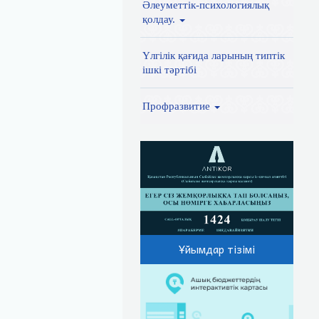
Әлеуметтік-психологиялық
қолдау.
Үлгілік қағида ларының типтік
ішкі тәртібі
Профразвитие
Ұйымдар тізімі