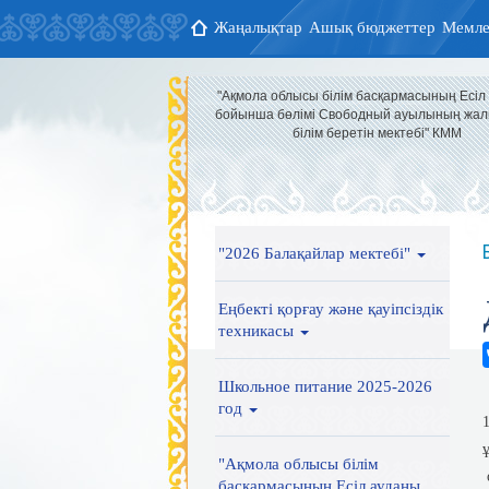
Жаңалықтар
Ашық бюджеттер
Мемле
"Ақмола облысы білім басқармасының Есіл
бойынша бөлімі Свободный ауылының жал
білім беретін мектебі" КММ
"2026 Балақайлар мектебі"
Еңбекті қорғау және қауіпсіздік
техникасы
Школьное питание 2025-2026
год
"Ақмола облысы білім
басқармасының Есіл ауданы