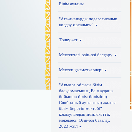
Білім ауданы
"Ата-аналарды педагогикалық
қолдау орталығы"
Төлқұжат
Мектептегі өзін-өзі басқару
Мектеп қызметкерлері
"Ақмола облысы білім
басқармасының Есіл ауданы
бойынша білім бөлімінің
Свободный ауылының жалпы
білім беретін мектебі"
коммуналдық мемлекеттік
мекемесі. Өзін-өзі бағалау.
2023 жыл