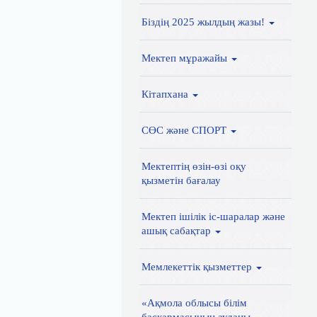
Біздің 2025 жылдың жазы!
Мектеп мұражайы
Кітапхана
СӨС және СПОРТ
Мектептің өзін-өзі оқу
қызметін бағалау
Мектеп ішілік іс-шаралар және
ашық сабақтар
Мемлекеттік қызметтер
«Ақмола облысы білім