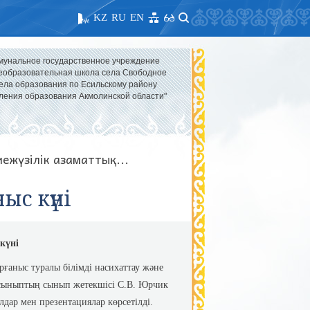
KZ
RU
EN
мунальное государственное учреждение
образовательная школа села Свободное
ела образования по Есильскому району
ления образования Акмолинской области"
ежүзілік азаматтық...
ыс күні
күні
рғаныс туралы білімді насихаттау және
0-сыныптың сынып жетекшісі С.В. Юрчик
лдар мен презентациялар көрсетілді.