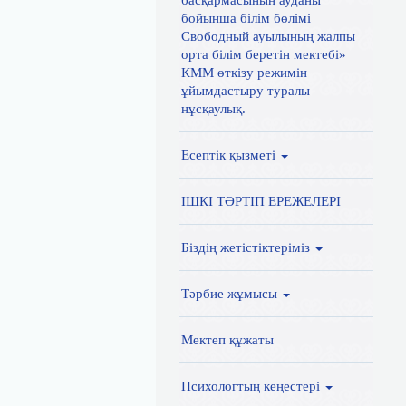
басқармасының ауданы
бойынша білім бөлімі
Свободный ауылының жалпы
орта білім беретін мектебі»
КММ өткізу режимін
ұйымдастыру туралы
нұсқаулық.
Есептік қызметі
ІШКІ ТӘРТІП ЕРЕЖЕЛЕРІ
Біздің жетістіктеріміз
Тәрбие жұмысы
Мектеп құжаты
Психологтың кеңестері