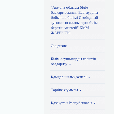
"Ақмола облысы білім
басқармасының Есіл ауданы
бойынша бөлімі Свободный
ауылының жалпы орта білім
беретін мектебі" КММ
ЖАРҒЫСЫ
Лицензия
Білім алушыларды кәсіптік
бағдарлау
Қамқоршылық кеңесі
Тәрбие жұмысы
Қазақстан Республикасы