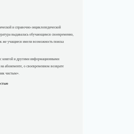
ической и справочно-энциклопедической
тература выдавалась обучающимся своевременно,
ак же учащиеся имели возможность поиска
 с книгой и другими информационными
 на абонементе, о своевременном возврате
бник чистым».
стью