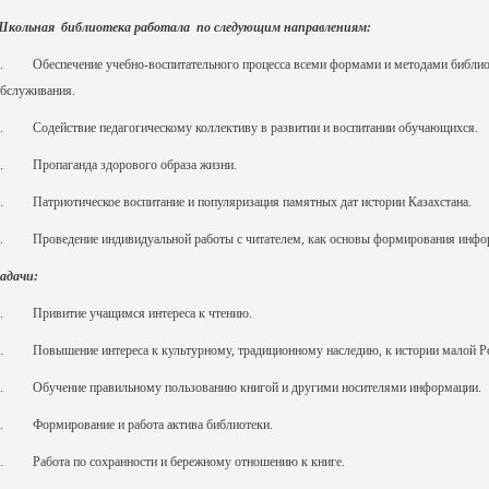
Школьная библиотека работала по следующим направлениям:
. Обеспечение учебно-воспитательного процесса всеми формами и методами библиот
бслуживания.
. Содействие педагогическому коллективу в развитии и воспитании обучающихся.
3. Пропаганда здорового образа жизни.
. Патриотическое воспитание и популяризация памятных дат истории Казахстана.
. Проведение индивидуальной работы с читателем, как основы формирования инфор
адачи:
1. Привитие учащимся интереса к чтению.
. Повышение интереса к культурному, традиционному наследию, к истории малой Р
. Обучение правильному пользованию книгой и другими носителями информации.
. Формирование и работа актива библиотеки.
5. Работа по сохранности и бережному отношению к 