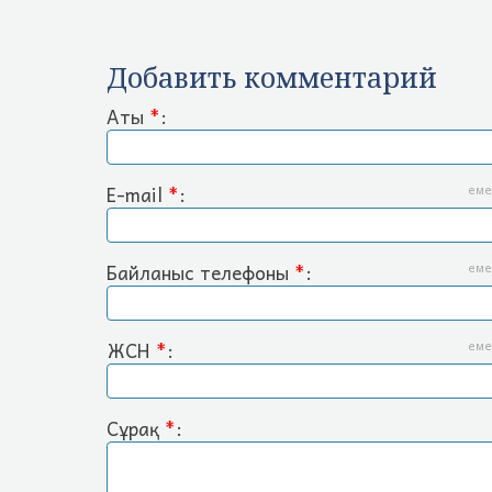
Добавить комментарий
Аты
*
:
E-mail
*
:
еме
Байланыс телефоны
*
:
еме
ЖСН
*
:
еме
Сұрақ
*
: