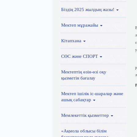
Біздің 2025 жылдың жазы!
В
Мектеп мұражайы
В
л
Кітапхана
с
у
СӨС және СПОРТ
В
р
Мектептің өзін-өзі оқу
л
қызметін бағалау
Р
Мектеп ішілік іс-шаралар және
ашық сабақтар
Мемлекеттік қызметтер
«Ақмола облысы білім