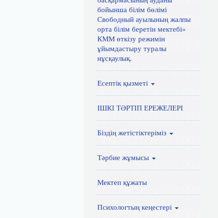
басқармасының ауданы
бойынша білім бөлімі
Свободный ауылының жалпы
орта білім беретін мектебі»
КММ өткізу режимін
ұйымдастыру туралы
нұсқаулық.
Есептік қызметі
ІШКІ ТӘРТІП ЕРЕЖЕЛЕРІ
Біздің жетістіктеріміз
Тәрбие жұмысы
Мектеп құжаты
Психологтың кеңестері