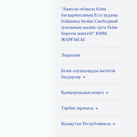
"Ақмола облысы білім
басқармасының Есіл ауданы
бойынша бөлімі Свободный
ауылының жалпы орта білім
беретін мектебі" КММ
ЖАРҒЫСЫ
Лицензия
Білім алушыларды кәсіптік
бағдарлау
Қамқоршылық кеңесі
Тәрбие жұмысы
Қазақстан Республикасы