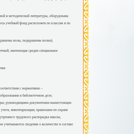
бной и методической литературы, оборудована
есь учебный фонд расположен по классам и по
крашены полы, подкрашены полки).
отекой, имеюющая средне-специальное
нье.
оответствии с нормативно –
образовании и библиотечном деле;
туры; руководящими документами вышестоящих
учета, инвентаризации; правилами по охране
нутреннего трудового распорядка школы,
м учитываются сведения о количестве и составе