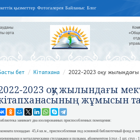
кеттік қызметтер
Фотогалерея
Байланыс
Блог
 ауданы
Ком
пы орта
«Обще
отд
управ
Басты бет
Кітапхана
2022-2023 оқу жылындағы 
2022-2023 оқу жылындағы мек
кітапханасының жұмысын та
иблиотека занимает два изолированных приспособленных помещения:
 комната площадью 45,4 кв.м., приспособленная под основной библиотечный фонд и чита
еревянными и металлическими стеллажами и полками, абонементом (стол -1 шт, стул - 