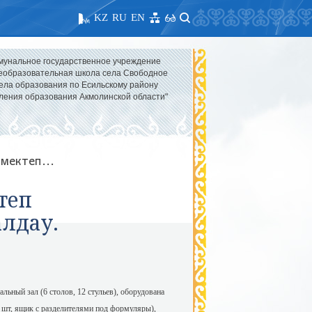
KZ
RU
EN
мунальное государственное учреждение
образовательная школа села Свободное
ела образования по Есильскому району
ления образования Акмолинской области"
мектеп...
теп
лдау.
льный зал (6 столов, 12 стульев), оборудована
1 шт, ящик с разделителями под формуляры),