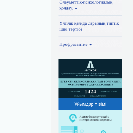
Әлеуметтік-психологиялық
қолдау.
Үлгілік қағида ларының типтік
ішкі тәртібі
Профразвитие
Ұйымдар тізімі