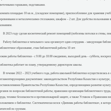
веточными горшками, подставками.
комната площадью 10 кв.м., (складское помещение), приспособленное для хранения уче
еревянными и металлическими стеллажами, шкафом – 2 шт. Для удобства пользования в
азваниям.
 2023 году сделан косметический ремонт помещений (побелены потолки и стены, по
аботу библиотеки и читального зала организует один сотрудник - заведующая библи
иблиотечное образование, стаж библиотечной работы 10 лет.
ежим работы библиотеки - с 9.00 до 18.00 ежедневно, выходной день – суббота, воскресе
иблиотека работает по плану, утвержденному директором школы.
 течение 2022 – 2023 учебного года, работа школьной библиотеки осуществлялась в с
егламентирующими документами: законодательством Республики Казахстан о культуре, 
остановлениями Правительства Республики Казахстан, определяющими развитие куль
рганов по вопросам библиотечной работы; правилами организации библиотечного труда, 
руда, технике безопасности и противопожарной защите, а также Уставом и Правилами в
оложением о библиотеке. Систематически велся «Дневник работы библиотеки», в которо
итателей по группам.