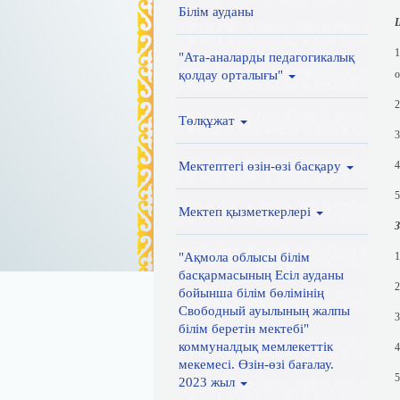
Білім ауданы
1
"Ата-аналарды педагогикалық
қолдау орталығы"
о
2
Төлқұжат
Мектептегі өзін-өзі басқару
4
5
Мектеп қызметкерлері
З
"Ақмола облысы білім
басқармасының Есіл ауданы
2
бойынша білім бөлімінің
Свободный ауылының жалпы
3
білім беретін мектебі"
коммуналдық мемлекеттік
4
мекемесі. Өзін-өзі бағалау.
2023 жыл