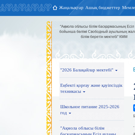
Жаңалықтар
Ашық бюджеттер
Мемле
"Ақмола облысы білім басқармасының Есіл
бойынша бөлімі Свободный ауылының жал
білім беретін мектебі" КММ
"2026 Балақайлар мектебі"
Еңбекті қорғау және қауіпсіздік
техникасы
Школьное питание 2025-2026
год
Б
-
"Ақмола облысы білім
д
басқармасының Есіл ауданы