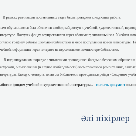
 рамках реализации поставленных задач была проведена следующая работа:
сем обучающимся был обеспечен свободный доступ к учебной, художественной, период
итературе. Доступ к фонду осуществлялся через абонемент, читальный зал. Учебная ли
огласно графику работы школьной библиотеки и мере поступления новой литературы. Т
чебной информации через интернет на персональном компьютере библиотеки.
 индивидуальном порядке с читателями проводились беседы о бережном обращении
есурсами, о выполнении (в случае необходимости) косметического ремонта книг, взятых
итературы. Каждую четверть, активом библиотеки, проводились рейды «Сохраним уче
абота с фондом учебной и художественной литературы...
скачать документ
полно
Әлі пікірлер