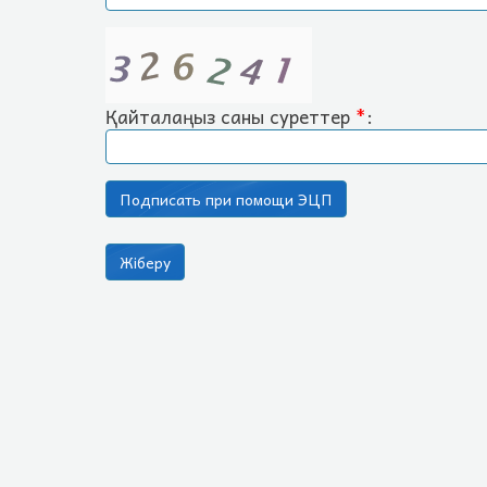
Қайталаңыз саны суреттер
*
: