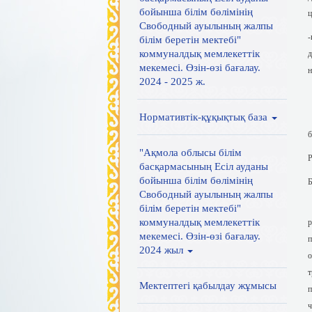
бойынша білім бөлімінің
ц
Свободный ауылының жалпы
-
білім беретін мектебі"
коммуналдық мемлекеттік
д
мекемесі. Өзін-өзі бағалау.
н
2024 - 2025 ж.
В
Нормативтік-құқықтық база
Р
б
"Ақмола облысы білім
Р
басқармасының Есіл ауданы
бойынша білім бөлімінің
Б
Свободный ауылының жалпы
В
білім беретін мектебі"
коммуналдық мемлекеттік
р
мекемесі. Өзін-өзі бағалау.
п
2024 жыл
о
т
Мектептегі қабылдау жұмысы
п
ч