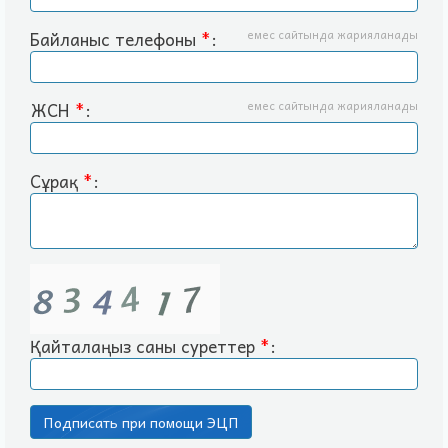
Байланыс телефоны
*
:
емес сайтында жарияланады
ЖСН
*
:
емес сайтында жарияланады
Сұрақ
*
:
Қайталаңыз саны суреттер
*
: