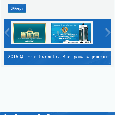
2016 © sh-test.akmol.kz. Все права защищены