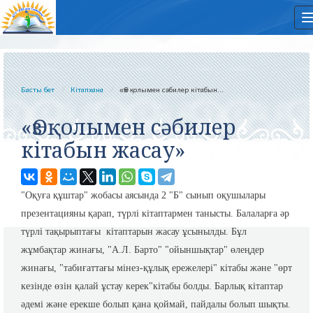
Басты бет
Кітапхана
«Өз қолымен сәбилер кітабын...
«Өз қолымен сәбилер
кітабын жасау»
"Оқуға құштар" жобасы аясында 2 "Б" сынып оқушылары
презентацияны қарап, түрлі кітаптармен танысты. Балаларға әр
түрлі тақырыптағы кітаптарын жасау ұсынылды. Бұл
жұмбақтар жинағы, "А.Л. Барто" "ойыншықтар" өлеңдер
жинағы, "табиғаттағы мінез-құлық ережелері" кітабы және "өрт
кезінде өзін қалай ұстау керек"кітабы болды. Барлық кітаптар
әдемі және ерекше болып қана қоймай, пайдалы болып шықты.