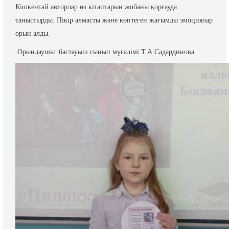
Кішкентай авторлар өз кітаптарын жобаны қорғауда
таныстырды. Пікір алмасты және көптеген жағымды эмоциялар
орын алды.
Орындаушы: бастауыш сынып мұғалімі Т.А.Садардинова