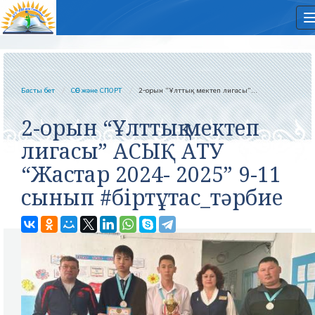
Басты бет
СӨС және СПОРТ
2-орын “Ұлттық мектеп лигасы”...
2-орын “Ұлттық мектеп
лигасы” АСЫҚ АТУ
“Жастар 2024- 2025” 9-11
сынып #біртұтас_тәрбие