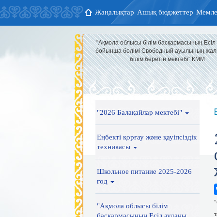
Жаңалықтар
Ашық бюджеттер
Мемле
"Ақмола облысы білім басқармасының Есіл
бойынша бөлімі Свободный ауылының жал
білім беретін мектебі" КММ
"2026 Балақайлар мектебі"
Еңбекті қорғау және қауіпсіздік
техникасы
Школьное питание 2025-2026
год
"
"Ақмола облысы білім
т
басқармасының Есіл ауданы