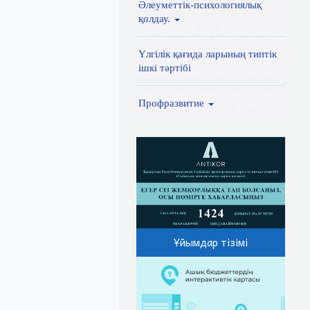
Әлеуметтік-психологиялық
қолдау.
Үлгілік қағида ларының типтік
ішкі тәртібі
Профразвитие
Ұйымдар тізімі