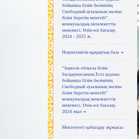
бойынша білім бөлімінің
б
Свободный ауылының жалпы
б
білім беретін мектебі"
с
коммуналдық мемлекеттік
мекемесі. Өзін-өзі бағалау.
2024 - 2025 ж.
Нормативтік-құқықтық база
"Ақмола облысы білім
басқармасының Есіл ауданы
бойынша білім бөлімінің
Свободный ауылының жалпы
білім беретін мектебі"
коммуналдық мемлекеттік
мекемесі. Өзін-өзі бағалау.
2024 жыл
Мектептегі қабылдау жұмысы