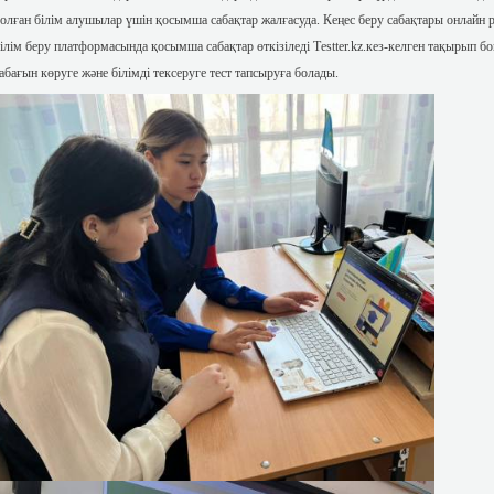
олған білім алушылар үшін қосымша сабақтар жалғасуда. Кеңес беру сабақтары онлайн 
ілім беру платформасында қосымша сабақтар өткізіледі Тestter.kz.кез-келген тақырып
абағын көруге және білімді тексеруге тест тапсыруға болады.