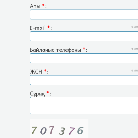
Аты
*
:
E-mail
*
:
еме
Байланыс телефоны
*
:
еме
ЖСН
*
:
еме
Сұрақ
*
: