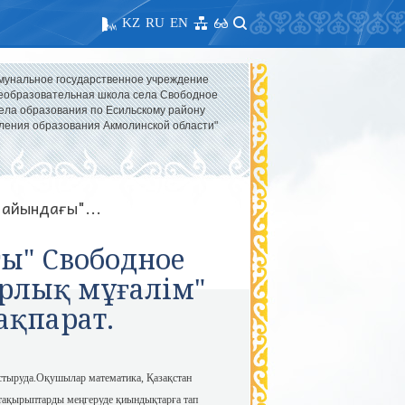
KZ
RU
EN
мунальное государственное учреждение
образовательная школа села Свободное
ела образования по Есильскому району
ления образования Акмолинской области"
айындағы"...
ы" Свободное
рлық мұғалім"
ақпарат.
стыруда.Оқушылар математика, Қазақстан
 тақырыптарды меңгеруде қиындықтарға тап