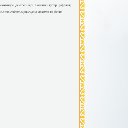
режимінде де өткізіледі. Сонымен қатар цифрлық
 бойынша сабақтың қысқаша мазмұнын, бейне