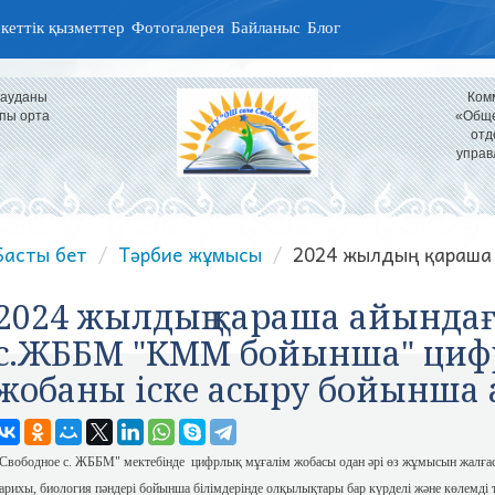
кеттік қызметтер
Фотогалерея
Байланыс
Блог
 ауданы
Ком
пы орта
«Обще
отд
управ
Басты бет
Тәрбие жұмысы
2024 жылдың қараша 
2024 жылдың қараша айындағ
с.ЖББМ "КММ бойынша" циф
жобаны іске асыру бойынша 
Свободное с. ЖББМ" мектебінде цифрлық мұғалім жобасы одан әрі өз жұмысын жалға
арихы, биология пәндері бойынша білімдерінде олқылықтары бар күрделі және көлемді