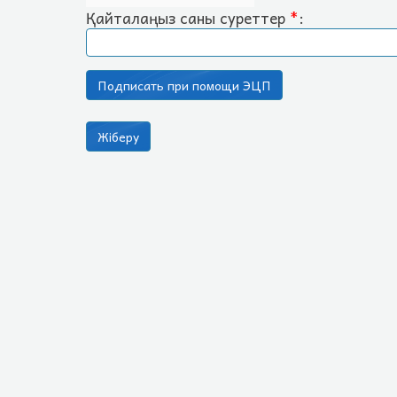
Қайталаңыз саны суреттер
*
: