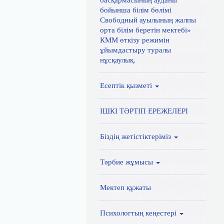
басқармасының ауданы
бойынша білім бөлімі
Свободный ауылының жалпы
орта білім беретін мектебі»
КММ өткізу режимін
ұйымдастыру туралы
нұсқаулық.
Есептік қызметі
ІШКІ ТӘРТІП ЕРЕЖЕЛЕРІ
Біздің жетістіктеріміз
Тәрбие жұмысы
Мектеп құжаты
Психологтың кеңестері