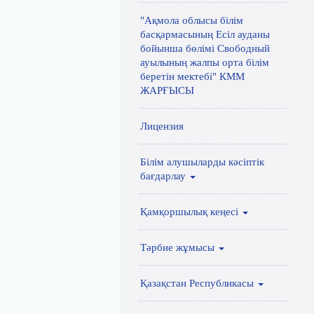
"Ақмола облысы білім
басқармасының Есіл ауданы
бойынша бөлімі Свободный
ауылының жалпы орта білім
беретін мектебі" КММ
ЖАРҒЫСЫ
Лицензия
Білім алушыларды кәсіптік
бағдарлау
Қамқоршылық кеңесі
Тәрбие жұмысы
Қазақстан Республикасы