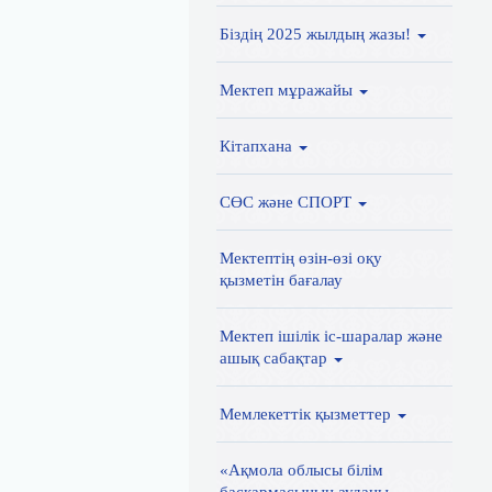
Біздің 2025 жылдың жазы!
Мектеп мұражайы
Кітапхана
СӨС және СПОРТ
Мектептің өзін-өзі оқу
қызметін бағалау
Мектеп ішілік іс-шаралар және
ашық сабақтар
Мемлекеттік қызметтер
«Ақмола облысы білім