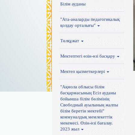
Білім ауданы
"Ата-аналарды педагогикалық
қолдау орталығы"
Төлқұжат
Мектептегі өзін-өзі басқару
Мектеп қызметкерлері
"Ақмола облысы білім
басқармасының Есіл ауданы
бойынша білім бөлімінің
Свободный ауылының жалпы
білім беретін мектебі"
коммуналдық мемлекеттік
мекемесі. Өзін-өзі бағалау.
2023 жыл