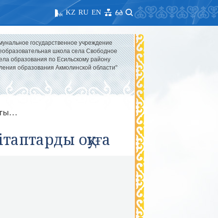
KZ
RU
EN
мунальное государственное учреждение
образовательная школа села Свободное
ела образования по Есильскому району
ления образования Акмолинской области"
ы...
ітаптарды оқуға