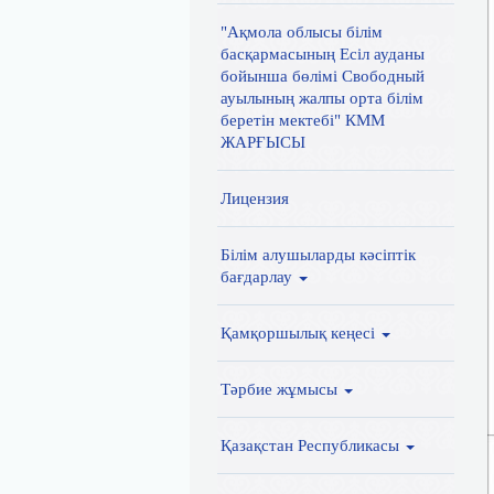
"Ақмола облысы білім
басқармасының Есіл ауданы
бойынша бөлімі Свободный
ауылының жалпы орта білім
беретін мектебі" КММ
ЖАРҒЫСЫ
Лицензия
Білім алушыларды кәсіптік
бағдарлау
Қамқоршылық кеңесі
Тәрбие жұмысы
Қазақстан Республикасы