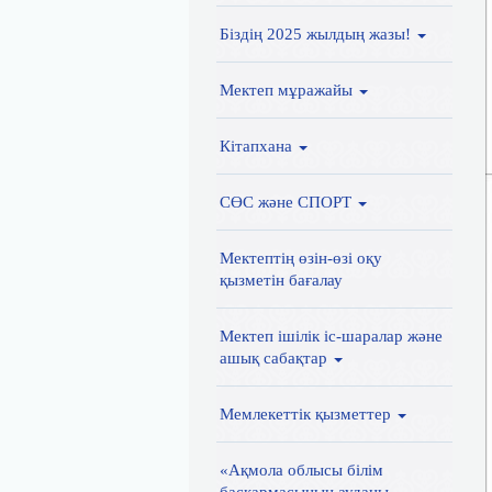
Біздің 2025 жылдың жазы!
Мектеп мұражайы
Кітапхана
СӨС және СПОРТ
Мектептің өзін-өзі оқу
қызметін бағалау
Мектеп ішілік іс-шаралар және
ашық сабақтар
Мемлекеттік қызметтер
«Ақмола облысы білім