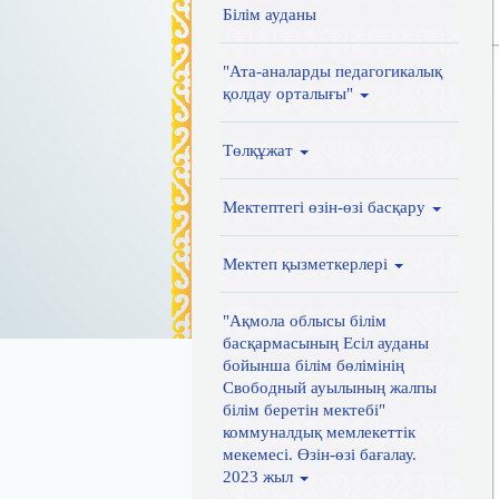
Білім ауданы
"Ата-аналарды педагогикалық
қолдау орталығы"
Төлқұжат
Мектептегі өзін-өзі басқару
Мектеп қызметкерлері
"Ақмола облысы білім
басқармасының Есіл ауданы
бойынша білім бөлімінің
Свободный ауылының жалпы
білім беретін мектебі"
коммуналдық мемлекеттік
мекемесі. Өзін-өзі бағалау.
2023 жыл