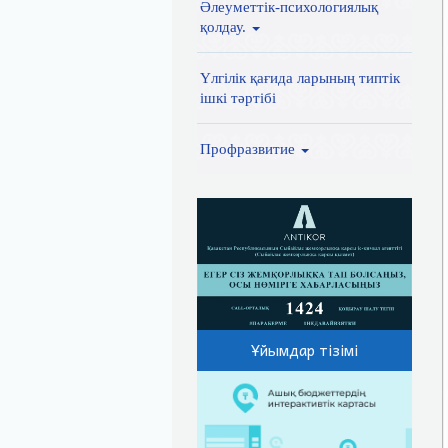
Әлеуметтік-психологиялық
қолдау.
Үлгілік қағида ларының типтік
ішкі тәртібі
Профразвитие
Ұйымдар тізімі