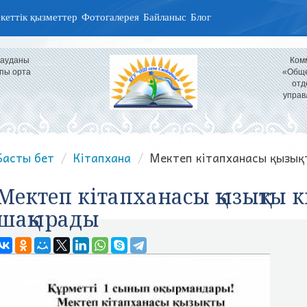
кеттік қызметтер
Фотогалерея
Байланыс
Блог
 ауданы
Ком
пы орта
«Обще
отд
управ
Басты бет
Кітапхана
Мектеп кітапханасы қызықт
Мектеп кітапханасы қызықты к
шақырады