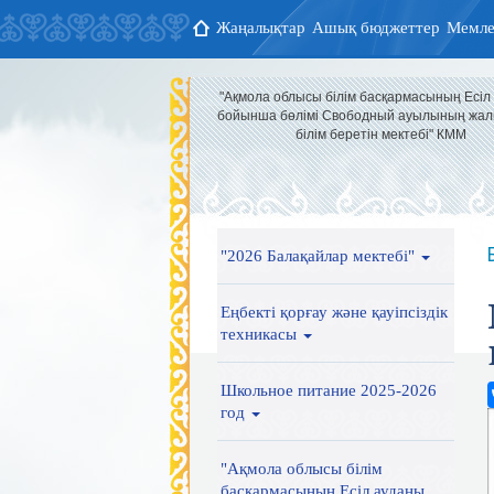
Жаңалықтар
Ашық бюджеттер
Мемле
"Ақмола облысы білім басқармасының Есіл
бойынша бөлімі Свободный ауылының жал
білім беретін мектебі" КММ
"2026 Балақайлар мектебі"
Еңбекті қорғау және қауіпсіздік
техникасы
Школьное питание 2025-2026
год
"Ақмола облысы білім
басқармасының Есіл ауданы