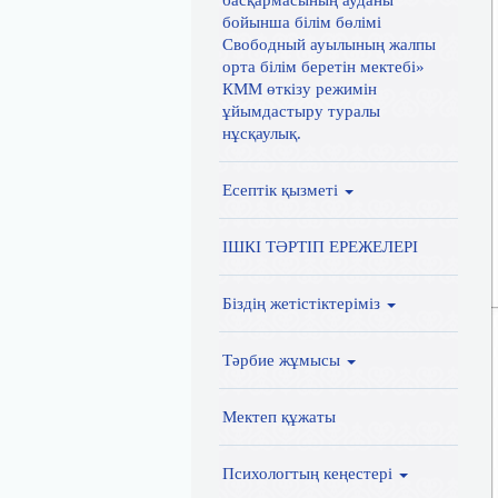
басқармасының ауданы
бойынша білім бөлімі
Свободный ауылының жалпы
орта білім беретін мектебі»
КММ өткізу режимін
ұйымдастыру туралы
нұсқаулық.
Есептік қызметі
ІШКІ ТӘРТІП ЕРЕЖЕЛЕРІ
Біздің жетістіктеріміз
Тәрбие жұмысы
Мектеп құжаты
Психологтың кеңестері