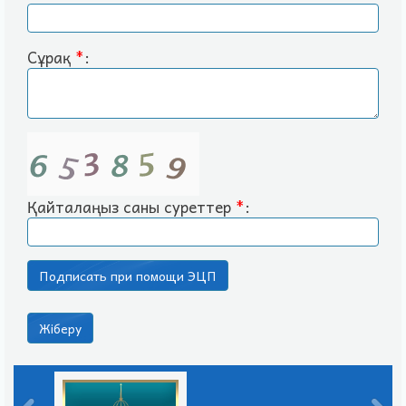
Сұрақ
*
:
Қайталаңыз саны суреттер
*
: