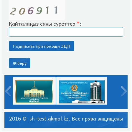
Қайталаңыз саны суреттер
*
:
2016 © sh-test.akmol.kz. Все права защищены