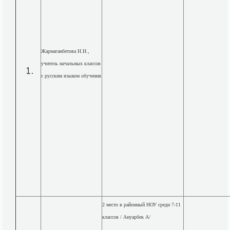
Жармаганбетова Н.Н.,
учитель начальных классов
с русским языком обучения
2 место в районный НОУ среди 7-11
классов / Ануарбек А/