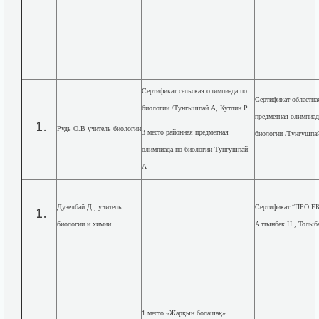
Сертификат сельская олимпиада по
Сертификат областна
биологии /Тунгышпай А, Кутлин Р
предметная олимпиад
Рудь О.В учитель биологии
3 место районная предметная
биологии /Тунгушпа
олимпиада по биологии Тунгушпай
А
Дузелбай Д., учитель
Сертификат “ПРО ЕК
биологии и химии
Алтынбек Н., Толыба
1 место «Жарқын болашақ»