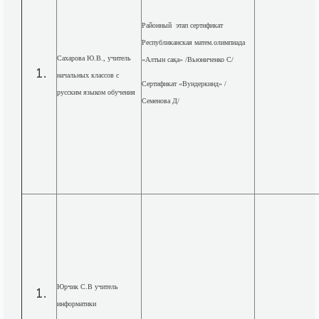
Районный этап сертификат
Республиканская матем.олимпиада
Сахарова Ю.В., учитель
«Алтын сақа» /Вьюниченко С/
начальных классов с
Сертификат «Вундеркинд» /
русским языком обучения
Семенова Д/
Юрчик С.В учитель
информатики