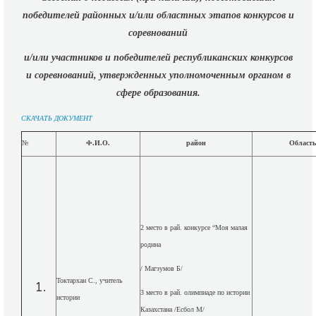
победителей районных и/или областных этапов конкурсов и
соревнований
и/или участников и победителей республиканских конкурсов
и соревнований, утвержденных уполномоченным органом в
сфере образования.
СКАЧАТЬ ДОКУМЕНТ
№
Ф.И.О.
район
Область
2 место в рай. конкурсе “Моя малая
родина
/ Магзумов Б/
Токтархан С., учитель
3 место в рай. олимпиаде по истории
истории
Казахстана /Есбол М/