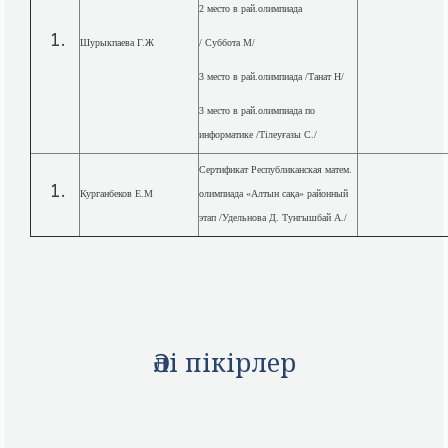
2 место в рай.олимпиада
Шурыкпаева Г.Ж
/ Суббота М/
3 место в рай.олимпиада /Танат Н/
3 место в рай.олимпиада по
информатике /Тілеуғазы С./
Сертификат Республиканская матем.
Курганбеков Е.М
олимпиада «Алтын сақа» районный
этап /Удельнова Д. Тунгышбай А./
Әлі пікірлер