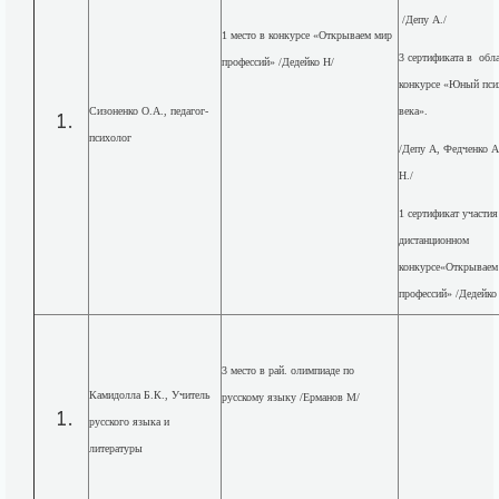
/Депу А./
1 место в конкурсе «Открываем мир
3 сертификата в обл
профессий» /Дедейко Н/
конкурсе «Юный пси
Сизоненко О.А., педагог-
века».
психолог
/Депу А, Федченко А
Н./
1 сертификат участия
дистанционном
конкурсе«Открываем
профессий» /Дедейко
3 место в рай. олимпиаде по
Камидолла Б.К., Учитель
русскому языку /Ерманов М/
русского языка и
литературы