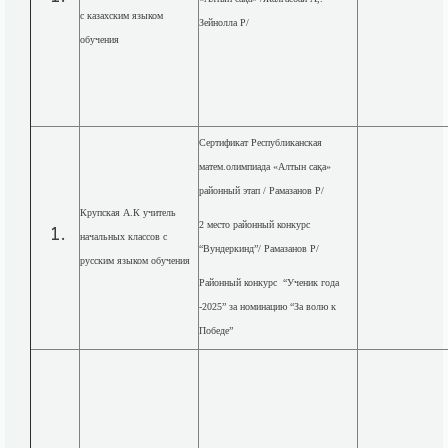
с казахским языком
Зейнолла Р/
обучения
Сертификат Республиканская
матем.олимпиада «Алтын сақа»
районный этап / Рамазанов Р/
Крупская А.К учитель
2 место районный конкурс
начальных классов с
“Вундеркинд”/ Рамазанов Р/
русским языком обучения
Районный конкурс “Ученик года
-2025” за номинацию “За волю к
Победе”