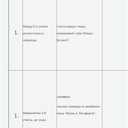
Меркер Н.А учитель
3 место конкурс чтецов,
русского языка и
посвященный к Дню Победы /
литературы
Кутлин Р/
сертификат
сельская олимпиада по английскому
Шайдахметова Л.В
языку /Юрчик А,.Мутафиди В /
учитель, анг языка