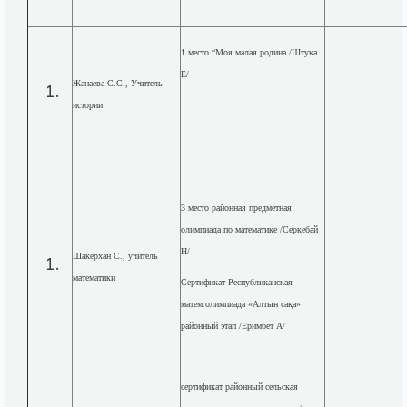
1 место “Моя малая родина /Штука
Е/
Жанаева С.С., Учитель
истории
3 место районная предметная
олимпиада по математике /Серкебай
Н/
Шакерхан С., учитель
математики
Сертификат Республиканская
матем.олимпиада «Алтын сақа»
районный этап /Еримбет А/
сертификат районный сельская