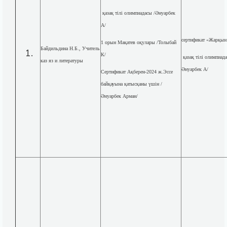
қазақ тілі олимпиадасы /Әнуарбек
А/
сертификат «Жарқын
1 орын Мақатев оқулары /Толыбай
Байдильдина Н.Б., Учитель
К/
қазақ тілі олимпиада
каз яз и литературы
Әнуарбек А/
Сертификат Ақберен-2024 ж.Эссе
байқауына қатысқаны үшін /
Әнуарбек Арман/