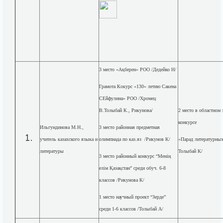
3 место «Ақберен» РОО /Дедейко Н/
Грамота Кокурс «130» летию Сакена
СЕйфулина» РОО /Хромец
В.Толыбай К., Рикунова/
2 место в областном
конкурсе
Ильгундинова М.Н.,
3 место районная предметная
учитель казахского языка и
олимпиада по каз.яз /Рикунов К/
«Парад литературных
литературы
Толыбай К/
3 место районный конкурс “Менің
елім Қазақстан” среди обуч. 6-8
классов /Рикунова К/
1 место научный проект “Зерде”
среди 1-6 классов /Толыбай А/