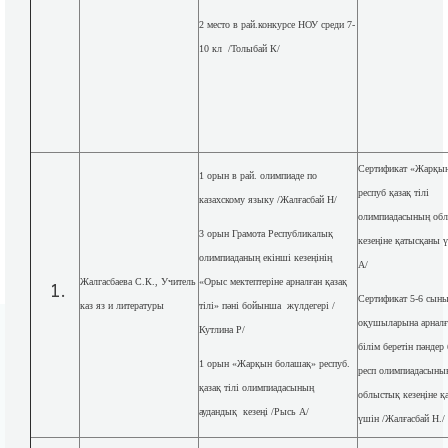
2 место в рай.конкурсе НОУ среди 7-
10 кл /Толыбай К/
Сертификат «Жарқы
1 орын в рай. олимпиаде по
респуб қазақ тілі
казахскому языку /Жалғасбай Н/
олимпиадасының об
3 орын Грамота Республикалық
кезеңіне қатысқаны 
олимпиаданың екінші кезеңінің
А/
Жалгасбаева С.К., Учитель
«Орыс мектептеріне арналған қазақ
Сертификат 5-6 сын
каз яз и литературы
тілі» пәні бойынша жүлдегері /
оқушыларына арналғ
Кутлина Р/
білім беретін пәнде
1 орын «Жарқын болашақ» респуб.
респ олимпиадасының
қазақ тілі олимпиадасының
облыстық кезеңіне қ
аудандық кезеңі /Рысь А/
үшін /Жалғасбай Н./