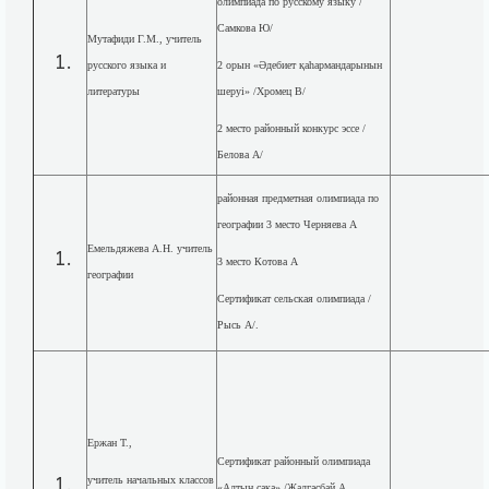
олимпиада по русскому языку /
Самкова Ю/
Мутафиди Г.М., учитель
русского языка и
2 орын «Әдебиет қаһармандарынын
литературы
шеруі» /Хромец В/
2 место районный конкурс эссе /
Белова А/
районная предметная олимпиада по
географии 3 место Черняева А
Емельдяжева А.Н. учитель
3 место Котова А
географии
Сертификат сельская олимпиада /
Рысь А/.
Ержан Т.,
Сертификат районный олимпиада
учитель начальных классов
«Алтын сақа» /Жалгасбай А,.