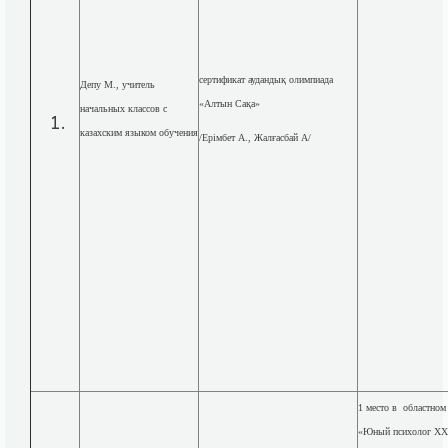
сертификат аудандық олимпиада
Депу М., учитель
«Алтын Сақа»
начальных классов с
казахским языком обучения
/Ерімбет А., Жалғасбай А/
1 место в областном
«Юный психолог XXI