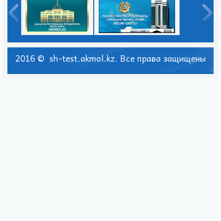
2016 © sh-test.akmol.kz. Все права защищены