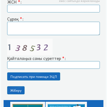
ЖСН
*
:
емес сайтында жарияланады
Сұрақ
*
:
Қайталаңыз саны суреттер
*
: