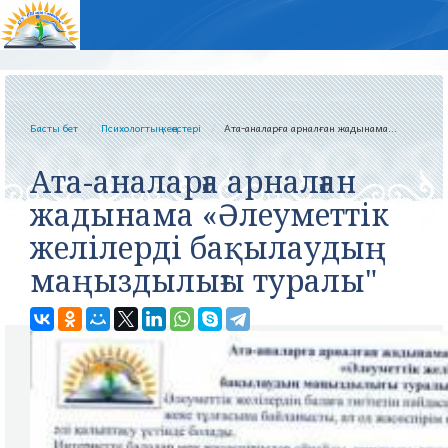
Басты бет
Психологтың кеңестері
Ата-аналарға арналған жадынама...
Ата-аналарға арналған
жадынама «Әлеуметтік
желілерді бақылаудың
маңыздылығы туралы"