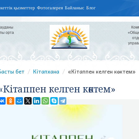
кеттік қызметтер
Фотогалерея
Байланыс
Блог
 ауданы
Ком
пы орта
«Обще
отд
управ
Басты бет
Кітапхана
«Кітаппен келген көктем»
«Кітаппен келген көктем»