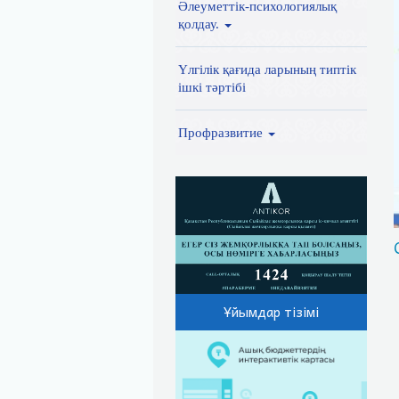
Әлеуметтік-психологиялық
қолдау.
Үлгілік қағида ларының типтік
ішкі тәртібі
Профразвитие
Ұйымдар тізімі