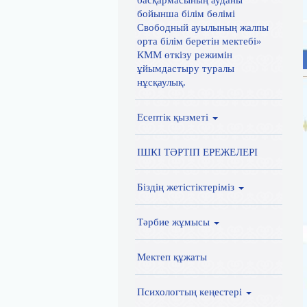
басқармасының ауданы
бойынша білім бөлімі
Свободный ауылының жалпы
орта білім беретін мектебі»
КММ өткізу режимін
ұйымдастыру туралы
нұсқаулық.
Есептік қызметі
ІШКІ ТӘРТІП ЕРЕЖЕЛЕРІ
Біздің жетістіктеріміз
Тәрбие жұмысы
Мектеп құжаты
Психологтың кеңестері