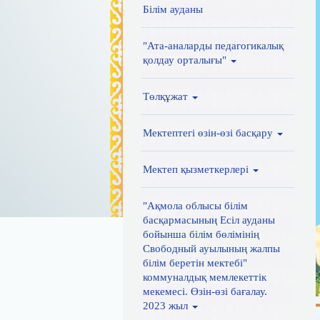
Білім ауданы
"Ата-аналарды педагогикалық
қолдау орталығы"
Төлқұжат
Мектептегі өзін-өзі басқару
Мектеп қызметкерлері
"Ақмола облысы білім
басқармасының Есіл ауданы
бойынша білім бөлімінің
Свободный ауылының жалпы
білім беретін мектебі"
коммуналдық мемлекеттік
мекемесі. Өзін-өзі бағалау.
2023 жыл