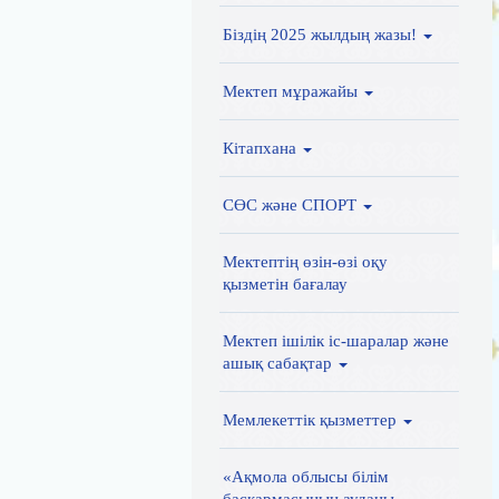
Біздің 2025 жылдың жазы!
Мектеп мұражайы
Кітапхана
СӨС және СПОРТ
Мектептің өзін-өзі оқу
қызметін бағалау
Мектеп ішілік іс-шаралар және
ашық сабақтар
Мемлекеттік қызметтер
«Ақмола облысы білім