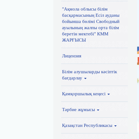
"Ақмола облысы білім
басқармасының Есіл ауданы
бойынша бөлімі Свободный
ауылының жалпы орта білім
беретін мектебі" КММ
ЖАРҒЫСЫ
Лицензия
Білім алушыларды кәсіптік
бағдарлау
Қамқоршылық кеңесі
Тәрбие жұмысы
Қазақстан Республикасы