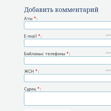
Добавить комментарий
Аты
*
:
E-mail
*
:
еме
Байланыс телефоны
*
:
еме
ЖСН
*
:
еме
Сұрақ
*
: