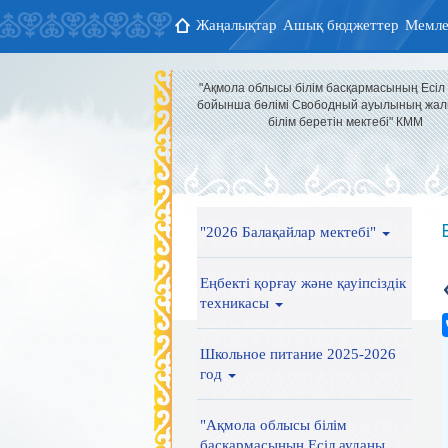
Жаңалықтар
Ашық бюджеттер
Мемле
"Ақмола облысы білім басқармасының Есіл
бойынша бөлімі Свободный ауылының жал
білім беретін мектебі" КММ
"2026 Балақайлар мектебі"
Еңбекті қорғау және қауіпсіздік
техникасы
Школьное питание 2025-2026
год
"Ақмола облысы білім
басқармасының Есіл ауданы