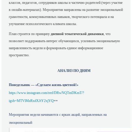
классов, педагогов, сотрудников школы и частично родителей (через участие
в онлайн-материалах). Мероприятия направлены на развитие эмоциональной
грамотности, коммуникативных навыков, творческого потенциала и на
улучшение психологического климата школы.
План строится по принципу
дневной тематической динамики
, что
позволяет поддерживать интерес обучающихся, усиливать эмоциональную
направленность недели и формировать единое информационное
пространство.
АНАЛИЗ ПО ДНЯМ
Понедельник — «Сделаем жизнь цветной!»
https://www.instagram.com/reel/DRwNQTmDKmT/?
igsh=MTVlMzRxdXJtY2xjYQ
==
Мероприятия недели начинаются с ярких акций, направленных на
эмоциональный