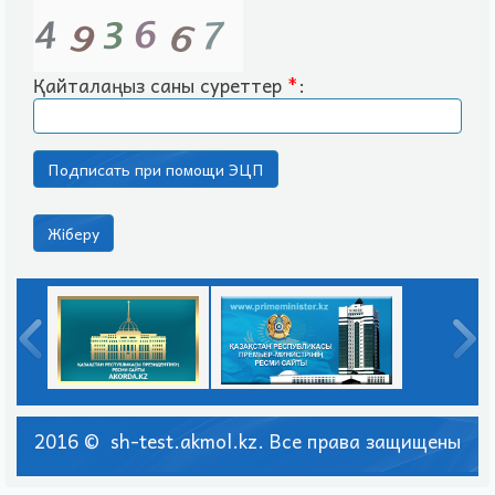
Қайталаңыз саны суреттер
*
:
2016 © sh-test.akmol.kz. Все права защищены