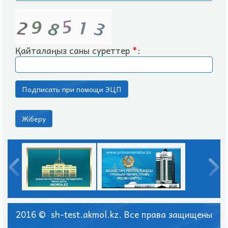
Қайталаңыз саны суреттер
*
:
2016 © sh-test.akmol.kz. Все права защищены