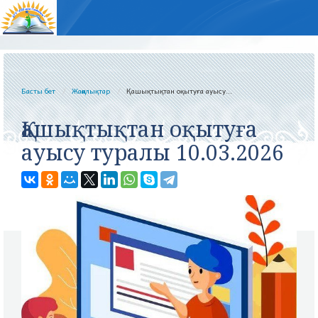
Басты бет
Жаңалықтар
Қашықтықтан оқытуға ауысу...
Қашықтықтан оқытуға
ауысу туралы 10.03.2026