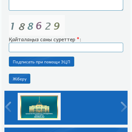
Қайталаңыз саны суреттер
*
: